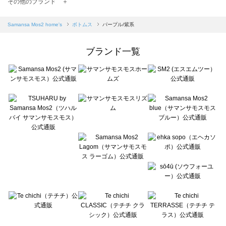
TSUHARU by Samansa Mos2（ツハルバイサマンサモスモス）のボトムス一覧
その他のブランド ＋
sm2rhythm（サマンサモスモス リズム）のボトムス一覧
Samansa Mos2 blue（サマンサモスモス ブルー）のボトムス一覧
Samansa Mos2 home's
ボトムス
パープル/紫系
Samansa Mos2 Lagom（サマンサモスモス ラーゴム）のボトムス一覧
ehka sopo（エヘカソポ）のボトムス一覧
ブランド一覧
sō4ū（ソウフォーユー）のボトムス一覧
Te chichi（テチチ）のボトムス一覧
Te chichi CLASSIC（テチチ クラシック）のボトムス一覧
Te chichi TERRASSE（テチチ テラス）のボトムス一覧
Lugnoncure（ルノンキュール）のボトムス一覧
BETTY'S BLUE（べティーズブルー）のボトムス一覧
Wpc.（ワールドパーティー）のボトムス一覧