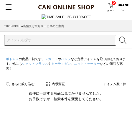
0
BRAND
カート
2026/03/18 ■店舗受け取りサービスのご案内
ボトムス
の商品一覧です。
スカート
や
パンツ
など定番アイテムを取り揃えておりま
す。他にも
シャツ・ブラウス
や
カーディガン
、
ニット・セーター
などの商品も充
実！
さらに絞り込む
表示変更
アイテム数：
件
条件に一致する商品は見つかりませんでした。
お手数ですが、検索条件を変更してください。