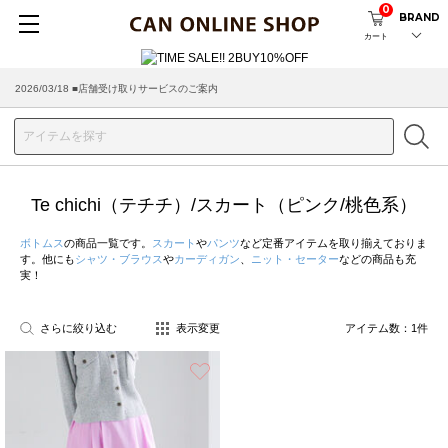
0
BRAND
カート
2026/03/18 ■店舗受け取りサービスのご案内
Te chichi（テチチ）/スカート（ピンク/桃色系）
ボトムス
の商品一覧です。
スカート
や
パンツ
など定番アイテムを取り揃えておりま
す。他にも
シャツ・ブラウス
や
カーディガン
、
ニット・セーター
などの商品も充
実！
さらに絞り込む
表示変更
アイテム数：
1
件
お気に入り