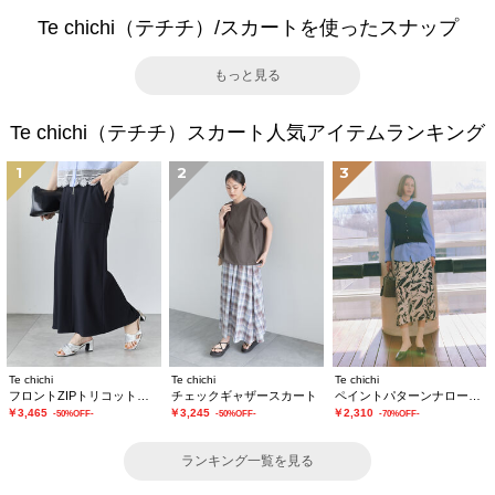
Te chichi（テチチ）/スカートを使ったスナップ
もっと見る
Te chichi（テチチ）スカート人気アイテムランキング
1
2
3
Te chichi
Te chichi
Te chichi
フロントZIPトリコットタイトスカート
チェックギャザースカート
ペイントパターンナロースカート
￥3,465
￥3,245
￥2,310
-50%OFF-
-50%OFF-
-70%OFF-
ランキング一覧を見る