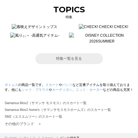
TOPICS
特集
特集一覧を見る
ボトムス
の商品一覧です。
スカート
や
パンツ
など定番アイテムを取り揃えておりま
す。他にも
シャツ・ブラウス
や
カーディガン
、
ニット・セーター
などの商品も充実！
Samansa Mos2（サマンサ モスモス）のスカート一覧
Samansa Mos2 home's（サマンサモスモスホームズ）のスカート一覧
SM2（エスエムツー）のスカート一覧
TSUHARU by Samansa Mos2（ツハルバイサマンサモスモス）のスカート一覧
その他のブランド ＋
sm2rhythm（サマンサモスモス リズム）のスカート一覧
Samansa Mos2 blue（サマンサモスモス ブルー）のスカート一覧
Te chichi
ボトムス
スカート
ピンク/桃色系