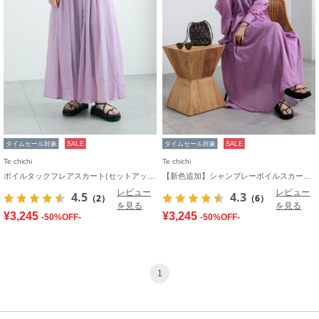
タイムセール対象
SALE
タイムセール対象
SALE
Te chichi
Te chichi
ボイルタックフレアスカート(セットアップ可)
【新色追加】シャンブレーボイルスカート(セットアップ可)《2026 SUMMER LOOK item》
レビュー
レビュー
4.5
4.3
（2）
（6）
を見る
を見る
¥3,245
¥3,245
-50%OFF-
-50%OFF-
1