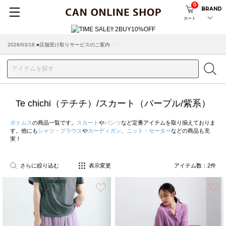
0
BRAND
カート
2026/03/18 ■店舗受け取りサービスのご案内
Te chichi（テチチ）/スカート（パープル/紫系）
ボトムス
の商品一覧です。
スカート
や
パンツ
など定番アイテムを取り揃えておりま
す。他にも
シャツ・ブラウス
や
カーディガン
、
ニット・セーター
などの商品も充
実！
さらに絞り込む
表示変更
アイテム数：
2
件
お気に入り