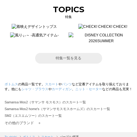
TOPICS
特集
特集一覧を見る
ボトムス
の商品一覧です。
スカート
や
パンツ
など定番アイテムを取り揃えておりま
す。他にも
シャツ・ブラウス
や
カーディガン
、
ニット・セーター
などの商品も充実！
Samansa Mos2（サマンサ モスモス）のスカート一覧
Samansa Mos2 home's（サマンサモスモスホームズ）のスカート一覧
SM2（エスエムツー）のスカート一覧
TSUHARU by Samansa Mos2（ツハルバイサマンサモスモス）のスカート一覧
その他のブランド ＋
sm2rhythm（サマンサモスモス リズム）のスカート一覧
Samansa Mos2 blue（サマンサモスモス ブルー）のスカート一覧
Te chichi
ボトムス
スカート
パープル/紫系