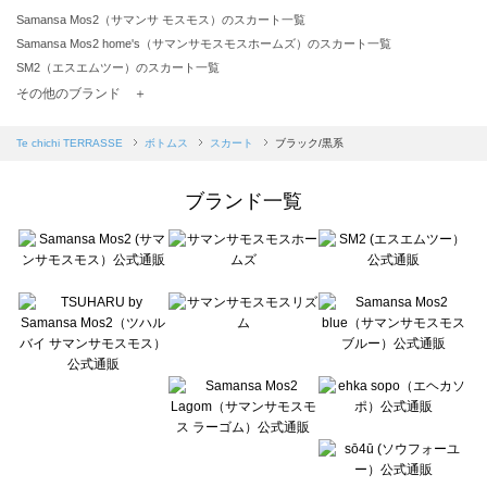
Samansa Mos2（サマンサ モスモス）のスカート一覧
Samansa Mos2 home's（サマンサモスモスホームズ）のスカート一覧
SM2（エスエムツー）のスカート一覧
TSUHARU by Samansa Mos2（ツハルバイサマンサモスモス）のスカート一覧
その他のブランド ＋
sm2rhythm（サマンサモスモス リズム）のスカート一覧
Samansa Mos2 blue（サマンサモスモス ブルー）のスカート一覧
Te chichi TERRASSE
ボトムス
スカート
ブラック/黒系
Samansa Mos2 Lagom（サマンサモスモス ラーゴム）のスカート一覧
ehka sopo（エヘカソポ）のスカート一覧
ブランド一覧
sō4ū（ソウフォーユー）のスカート一覧
Te chichi（テチチ）のスカート一覧
Te chichi CLASSIC（テチチ クラシック）のスカート一覧
Te chichi TERRASSE（テチチ テラス）のスカート一覧
Lugnoncure（ルノンキュール）のスカート一覧
BETTY'S BLUE（べティーズブルー）のスカート一覧
Wpc.（ワールドパーティー）のスカート一覧