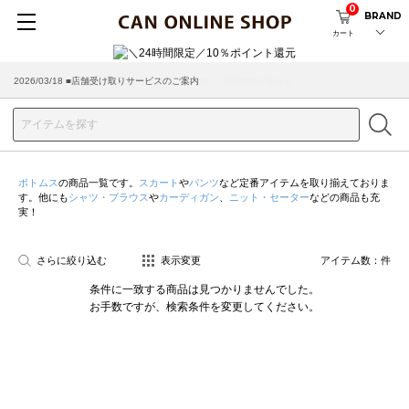
0
BRAND
カート
2026/08/04 ■8/13(木)AM2:00～サイトメンテナンス実施のお知らせ
2026/03/18 ■店舗受け取りサービスのご案内
ボトムス
の商品一覧です。
スカート
や
パンツ
など定番アイテムを取り揃えておりま
す。他にも
シャツ・ブラウス
や
カーディガン
、
ニット・セーター
などの商品も充
実！
さらに絞り込む
表示変更
アイテム数：
件
条件に一致する商品は見つかりませんでした。
お手数ですが、検索条件を変更してください。