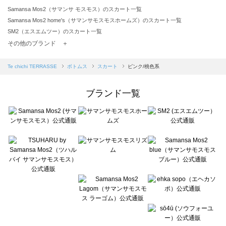
Samansa Mos2（サマンサ モスモス）のスカート一覧
Samansa Mos2 home's（サマンサモスモスホームズ）のスカート一覧
SM2（エスエムツー）のスカート一覧
TSUHARU by Samansa Mos2（ツハルバイサマンサモスモス）のスカート一覧
その他のブランド ＋
sm2rhythm（サマンサモスモス リズム）のスカート一覧
Samansa Mos2 blue（サマンサモスモス ブルー）のスカート一覧
Te chichi TERRASSE
ボトムス
スカート
ピンク/桃色系
Samansa Mos2 Lagom（サマンサモスモス ラーゴム）のスカート一覧
ehka sopo（エヘカソポ）のスカート一覧
ブランド一覧
sō4ū（ソウフォーユー）のスカート一覧
Te chichi（テチチ）のスカート一覧
Te chichi CLASSIC（テチチ クラシック）のスカート一覧
Te chichi TERRASSE（テチチ テラス）のスカート一覧
Lugnoncure（ルノンキュール）のスカート一覧
BETTY'S BLUE（べティーズブルー）のスカート一覧
Wpc.（ワールドパーティー）のスカート一覧