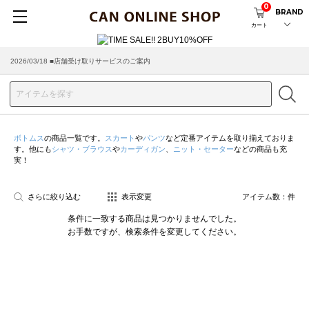
0
BRAND
カート
2026/03/18 ■店舗受け取りサービスのご案内
ボトムス
の商品一覧です。
スカート
や
パンツ
など定番アイテムを取り揃えておりま
す。他にも
シャツ・ブラウス
や
カーディガン
、
ニット・セーター
などの商品も充
実！
さらに絞り込む
表示変更
アイテム数：
件
条件に一致する商品は見つかりませんでした。
お手数ですが、検索条件を変更してください。