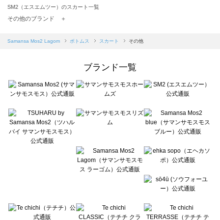
SM2（エスエムツー）のスカート一覧
TSUHARU by Samansa Mos2（ツハルバイサマンサモスモス）のスカート一覧
その他のブランド ＋
sm2rhythm（サマンサモスモス リズム）のスカート一覧
Samansa Mos2 blue（サマンサモスモス ブルー）のスカート一覧
Samansa Mos2 Lagom
ボトムス
スカート
その他
Samansa Mos2 Lagom（サマンサモスモス ラーゴム）のスカート一覧
ehka sopo（エヘカソポ）のスカート一覧
ブランド一覧
sō4ū（ソウフォーユー）のスカート一覧
Te chichi（テチチ）のスカート一覧
Te chichi CLASSIC（テチチ クラシック）のスカート一覧
Te chichi TERRASSE（テチチ テラス）のスカート一覧
Lugnoncure（ルノンキュール）のスカート一覧
BETTY'S BLUE（べティーズブルー）のスカート一覧
Wpc.（ワールドパーティー）のスカート一覧