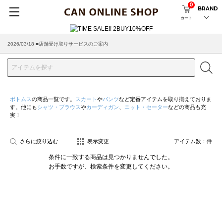
0
BRAND
カート
2026/03/18 ■店舗受け取りサービスのご案内
ボトムス
の商品一覧です。
スカート
や
パンツ
など定番アイテムを取り揃えておりま
す。他にも
シャツ・ブラウス
や
カーディガン
、
ニット・セーター
などの商品も充
実！
さらに絞り込む
表示変更
アイテム数：
件
条件に一致する商品は見つかりませんでした。
お手数ですが、検索条件を変更してください。