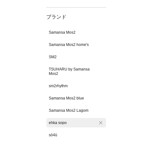
ブランド
Samansa Mos2
Samansa Mos2 home's
SM2
TSUHARU by Samansa
Mos2
sm2rhythm
Samansa Mos2 blue
Samansa Mos2 Lagom
ehka sopo
sō4ū