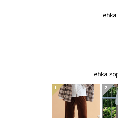
eh
ehka
1
2