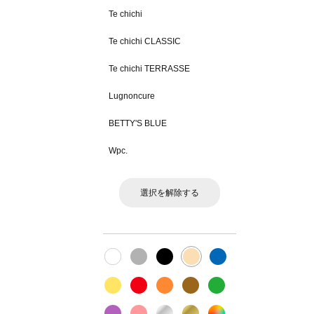
Te chichi
Te chichi CLASSIC
Te chichi TERRASSE
Lugnoncure
BETTY'S BLUE
Wpc.
選択を解除する