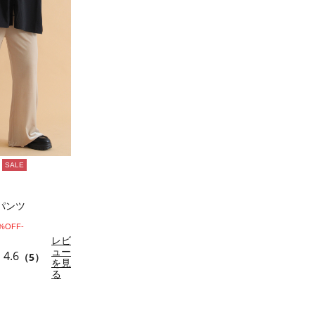
SALE
パンツ
0%OFF-
レビ
ュー
4.6
（5）
を見
る