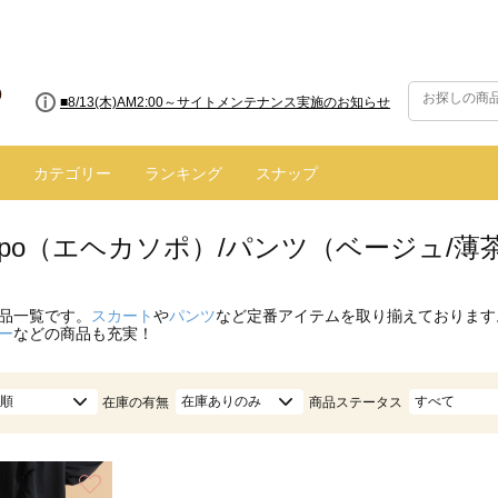
■8/13(木)AM2:00～サイトメンテナンス実施のお知らせ
カテゴリー
ランキング
スナップ
 sopo（エヘカソポ）/パンツ（ベージュ/薄
品一覧です。
スカート
や
パンツ
など定番アイテムを取り揃えております
ー
などの商品も充実！
順
在庫ありのみ
すべて
在庫の有無
商品ステータス
お気に入り