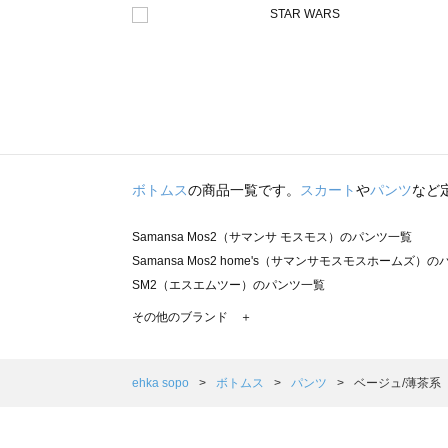
ボトムス
の商品一覧です。
スカート
や
パンツ
など
Samansa Mos2（サマンサ モスモス）のパンツ一覧
Samansa Mos2 home's（サマンサモスモスホームズ）
SM2（エスエムツー）のパンツ一覧
TSUHARU by Samansa Mos2（ツハルバイサマンサ
その他のブランド ＋
sm2rhythm（サマンサモスモス リズム）のパンツ一覧
Samansa Mos2 blue（サマンサモスモス ブルー）のパン
Samansa Mos2 Lagom（サマンサモスモス ラーゴム）
ehka sopo
ボトムス
パンツ
ベージュ/薄茶系
ehka sopo（エヘカソポ）のパンツ一覧
sō4ū（ソウフォーユー）のパンツ一覧