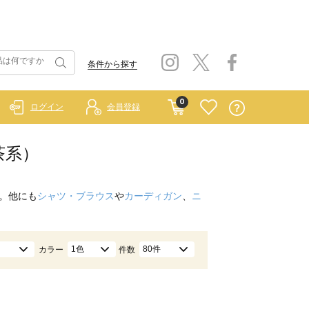
条件から探す
0
ログイン
会員登録
茶系）
。他にも
シャツ・ブラウス
や
カーディガン
、
ニ
1色
80件
カラー
件数