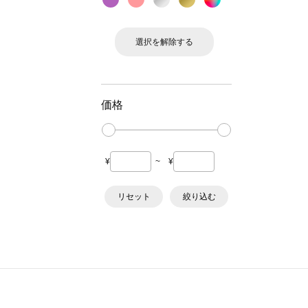
選択を解除する
価格
¥
~
¥
リセット
絞り込む