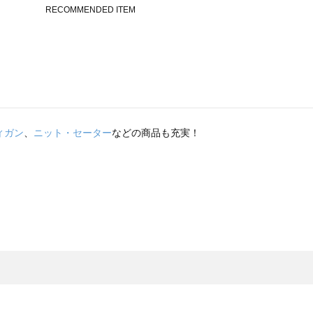
ィガン
、
ニット・セーター
などの商品も充実！