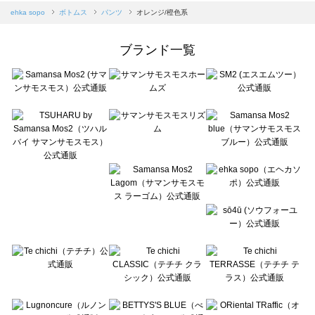
Samansa Mos2 blue（サマンサモスモス ブルー）のパンツ一覧
ehka sopo
ボトムス
パンツ
オレンジ/橙色系
Samansa Mos2 Lagom（サマンサモスモス ラーゴム）のパンツ一覧
ehka sopo（エヘカソポ）のパンツ一覧
ブランド一覧
sō4ū（ソウフォーユー）のパンツ一覧
Te chichi（テチチ）のパンツ一覧
Te chichi CLASSIC（テチチ クラシック）のパンツ一覧
Te chichi TERRASSE（テチチ テラス）のパンツ一覧
Lugnoncure（ルノンキュール）のパンツ一覧
BETTY'S BLUE（べティーズブルー）のパンツ一覧
Wpc.（ワールドパーティー）のパンツ一覧