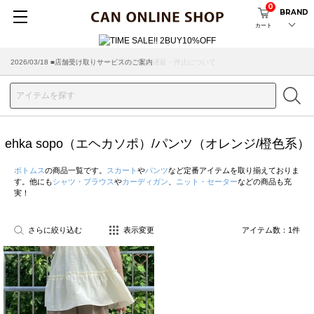
0
BRAND
カート
2026/03/18 ■店舗受け取りサービスのご案内
ehka sopo（エヘカソポ）/パンツ（オレンジ/橙色系）
ボトムス
の商品一覧です。
スカート
や
パンツ
など定番アイテムを取り揃えておりま
す。他にも
シャツ・ブラウス
や
カーディガン
、
ニット・セーター
などの商品も充
実！
さらに絞り込む
表示変更
アイテム数：
1
件
お気に入り