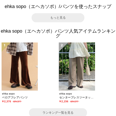
ehka sopo（エヘカソポ）/パンツを使ったスナップ
もっと見る
ehka sopo（エヘカソポ）パンツ人気アイテムランキン
グ
1
2
ehka sopo
ehka sopo
ベロアフレアパンツ
センタープレスツータックスラックス
￥2,376
￥2,156
-60%OFF-
-60%OFF-
ランキング一覧を見る