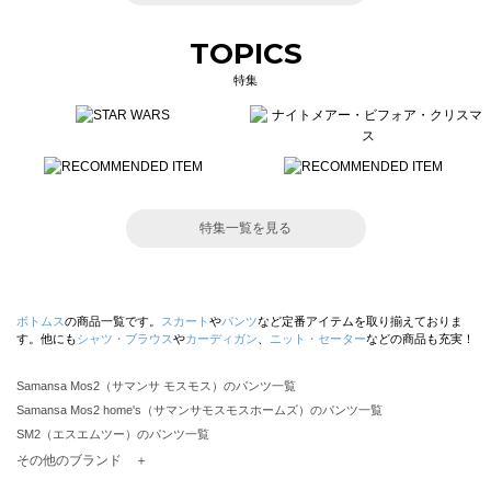
TOPICS
特集
特集一覧を見る
ボトムス
の商品一覧です。
スカート
や
パンツ
など定番アイテムを取り揃えておりま
す。他にも
シャツ・ブラウス
や
カーディガン
、
ニット・セーター
などの商品も充実！
Samansa Mos2（サマンサ モスモス）のパンツ一覧
Samansa Mos2 home's（サマンサモスモスホームズ）のパンツ一覧
SM2（エスエムツー）のパンツ一覧
TSUHARU by Samansa Mos2（ツハルバイサマンサモスモス）のパンツ一覧
その他のブランド ＋
sm2rhythm（サマンサモスモス リズム）のパンツ一覧