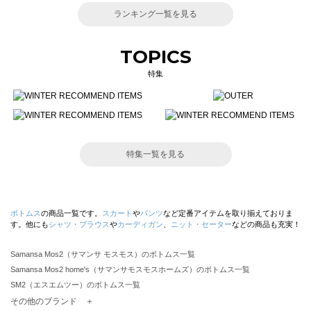
ランキング一覧を見る
TOPICS
特集
特集一覧を見る
ボトムス
の商品一覧です。
スカート
や
パンツ
など定番アイテムを取り揃えておりま
す。他にも
シャツ・ブラウス
や
カーディガン
、
ニット・セーター
などの商品も充実！
Samansa Mos2（サマンサ モスモス）のボトムス一覧
Samansa Mos2 home's（サマンサモスモスホームズ）のボトムス一覧
SM2（エスエムツー）のボトムス一覧
TSUHARU by Samansa Mos2（ツハルバイサマンサモスモス）のボトムス一覧
その他のブランド ＋