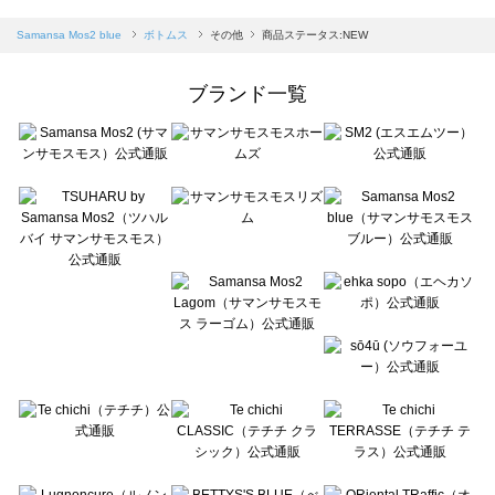
sm2rhythm（サマンサモスモス リズム）のボトムス一覧
Samansa Mos2 blue（サマンサモスモス ブルー）のボトムス一覧
Samansa Mos2 blue
ボトムス
その他
商品ステータス:NEW
Samansa Mos2 Lagom（サマンサモスモス ラーゴム）のボトムス一覧
ehka sopo（エヘカソポ）のボトムス一覧
ブランド一覧
sō4ū（ソウフォーユー）のボトムス一覧
Te chichi（テチチ）のボトムス一覧
Te chichi CLASSIC（テチチ クラシック）のボトムス一覧
Te chichi TERRASSE（テチチ テラス）のボトムス一覧
Lugnoncure（ルノンキュール）のボトムス一覧
BETTY'S BLUE（べティーズブルー）のボトムス一覧
Wpc.（ワールドパーティー）のボトムス一覧