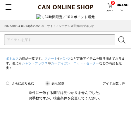
0
BRAND
カート
2026/08/04 ■8/13(木)AM2:00～サイトメンテナンス実施のお知らせ
ボトムス
の商品一覧です。
スカート
や
パンツ
など定番アイテムを取り揃えておりま
す。他にも
シャツ・ブラウス
や
カーディガン
、
ニット・セーター
などの商品も充
実！
さらに絞り込む
表示変更
アイテム数：
件
条件に一致する商品は見つかりませんでした。
お手数ですが、検索条件を変更してください。