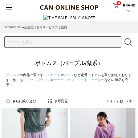
0
BRAND
カート
2026/03/18 ■店舗受け取りサービスのご案内
ボトムス（パープル/紫系）
ボトムス
の商品一覧です。
スカート
や
パンツ
など定番アイテムを取り揃えておりま
す。他にも
シャツ・ブラウス
や
カーディガン
、
ニット・セーター
などの商品も充
実！
さらに絞り込む
表示変更
アイテム数：
7
件
お気に入り