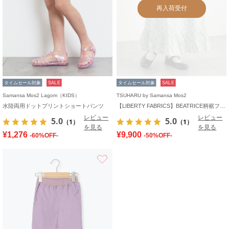
再入荷受付
タイムセール対象
SALE
タイムセール対象
SALE
Samansa Mos2 Lagom（KIDS）
TSUHARU by Samansa Mos2
水陸両用ドットプリントショートパンツ
【LIBERTY FABRICS】BEATRICE柄裾フリルスカート
レビュー
レビュー
5.0
5.0
（1）
（1）
を見る
を見る
¥1,276
¥9,900
-60%OFF-
-50%OFF-
お気に入り