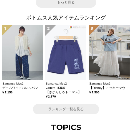
もっと見る
ボトムス人気アイテムランキング
1
2
3
Samansa Mos2
Samansa Mos2
Samansa Mos2
デニムワイドバレルパンツ〈WEB限定SS・XLサイズ〉
Lagom（KIDS）
【Disney】ミッキーマウス/総刺繍スカート
【きかんしゃトーマス】ミニ裏毛ハーフパンツ
￥7,150
￥7,590
￥2,970
ランキング一覧を見る
TOPICS