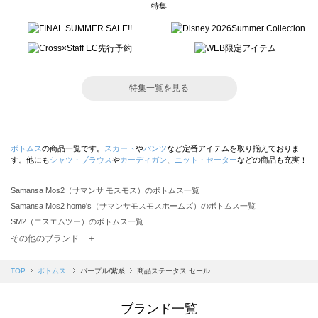
特集
特集一覧を見る
ボトムス
の商品一覧です。
スカート
や
パンツ
など定番アイテムを取り揃えておりま
す。他にも
シャツ・ブラウス
や
カーディガン
、
ニット・セーター
などの商品も充実！
Samansa Mos2（サマンサ モスモス）のボトムス一覧
Samansa Mos2 home's（サマンサモスモスホームズ）のボトムス一覧
SM2（エスエムツー）のボトムス一覧
TSUHARU by Samansa Mos2（ツハルバイサマンサモスモス）のボトムス一覧
その他のブランド ＋
sm2rhythm（サマンサモスモス リズム）のボトムス一覧
Samansa Mos2 blue（サマンサモスモス ブルー）のボトムス一覧
TOP
ボトムス
パープル/紫系
商品ステータス:セール
Samansa Mos2 Lagom（サマンサモスモス ラーゴム）のボトムス一覧
ehka sopo（エヘカソポ）のボトムス一覧
ブランド一覧
sō4ū（ソウフォーユー）のボトムス一覧