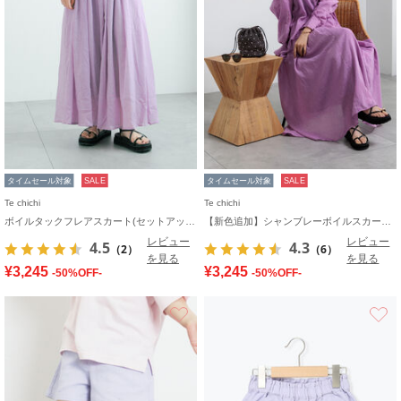
タイムセール対象
SALE
タイムセール対象
SALE
Te chichi
Te chichi
ボイルタックフレアスカート(セットアップ可)
【新色追加】シャンブレーボイルスカート(セットアップ可)《2026 SUMMER LOOK item》
レビュー
レビュー
4.5
4.3
（2）
（6）
を見る
を見る
¥3,245
¥3,245
-50%OFF-
-50%OFF-
お気に入り