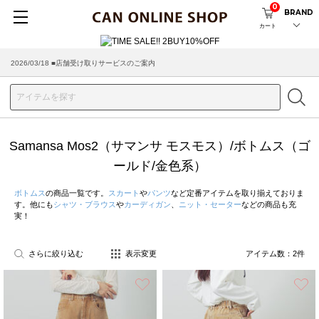
0
BRAND
カート
2026/03/18 ■店舗受け取りサービスのご案内
Samansa Mos2（サマンサ モスモス）/ボトムス（ゴ
ールド/金色系）
ボトムス
の商品一覧です。
スカート
や
パンツ
など定番アイテムを取り揃えておりま
す。他にも
シャツ・ブラウス
や
カーディガン
、
ニット・セーター
などの商品も充
実！
さらに絞り込む
表示変更
アイテム数：
2
件
お気に入り