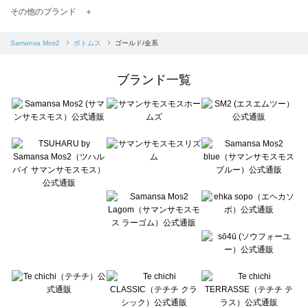
TSUHARU by Samansa Mos2（ツハルバイサマンサモスモス）のボトムス一覧
その他のブランド ＋
sm2rhythm（サマンサモスモス リズム）のボトムス一覧
Samansa Mos2 blue（サマンサモスモス ブルー）のボトムス一覧
Samansa Mos2
ボトムス
ゴールド/金系
Samansa Mos2 Lagom（サマンサモスモス ラーゴム）のボトムス一覧
ehka sopo（エヘカソポ）のボトムス一覧
ブランド一覧
sō4ū（ソウフォーユー）のボトムス一覧
Te chichi（テチチ）のボトムス一覧
Te chichi CLASSIC（テチチ クラシック）のボトムス一覧
Te chichi TERRASSE（テチチ テラス）のボトムス一覧
Lugnoncure（ルノンキュール）のボトムス一覧
BETTY'S BLUE（べティーズブルー）のボトムス一覧
Wpc.（ワールドパーティー）のボトムス一覧