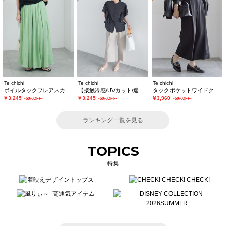
Te chichi
Te chichi
Te chichi
ボイルタックフレアスカート(セットアップ可)
【接触冷感/UVカット/遮熱】ワイドクロップトパンツ
タックポケットワイドクロップトパンツ
￥3,245
￥3,245
￥3,960
-50%OFF-
-50%OFF-
-50%OFF-
ランキング一覧を見る
TOPICS
特集