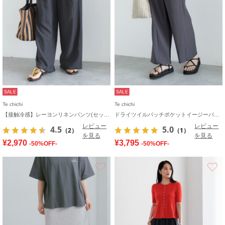
SALE
SALE
Te chichi
Te chichi
【接触冷感】レーヨンリネンパンツ(セットアップ可)
ドライツイルパッチポケットイージーパンツ
レビュー
レビュー
4.5
5.0
（2）
（1）
を見る
を見る
¥2,970
¥3,795
-50%OFF-
-50%OFF-
お気に入り