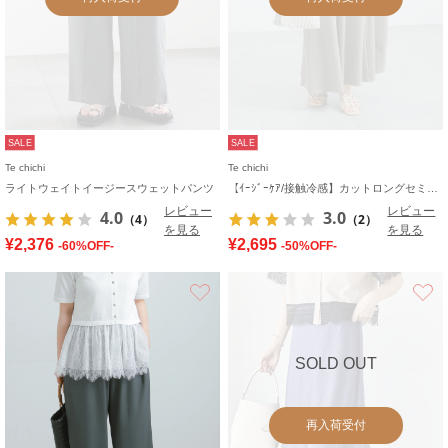
SALE
SALE
Te chichi
Te chichi
ライトウェイトイージースウェットパンツ
【ｲｰｼﾞｰｹｱ/接触冷感】カットロングセミフレアスカート
レビュー
レビュー
4.0
3.0
（4）
（2）
を見る
を見る
¥2,376
¥2,695
-60%OFF-
-50%OFF-
お気に入り
SOLD OUT
再入荷受付