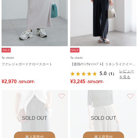
SALE
SALE
Te chichi
Te chichi
フクレジャガードナロースカート
【遮熱/ﾏｼﾝｳｫｯｼｬﾌﾞﾙ】リネンライクイージーワイドパンツ
レビュー
5.0
（1）
を見る
¥2,970
¥3,245
-50%OFF-
-50%OFF-
お気に入り
SOLD OUT
SOLD OUT
再入荷受付
再入荷受付