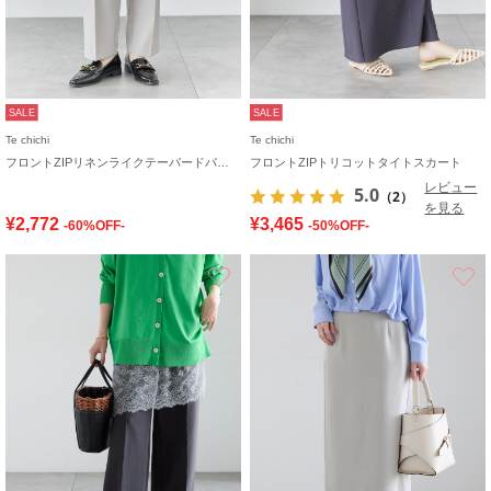
SALE
SALE
Te chichi
Te chichi
フロントZIPリネンライクテーパードパンツ(セットアップ可)
フロントZIPトリコットタイトスカート
レビュー
5.0
（2）
を見る
¥2,772
¥3,465
-60%OFF-
-50%OFF-
お気に入り