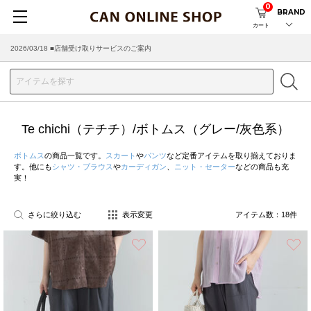
0
BRAND
カート
2026/03/18 ■店舗受け取りサービスのご案内
Te chichi（テチチ）/ボトムス（グレー/灰色系）
ボトムス
の商品一覧です。
スカート
や
パンツ
など定番アイテムを取り揃えておりま
す。他にも
シャツ・ブラウス
や
カーディガン
、
ニット・セーター
などの商品も充
実！
さらに絞り込む
表示変更
アイテム数：
18
件
お気に入り