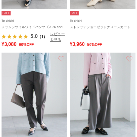
SALE
SALE
Te chichi
Te chichi
メランジツイルワイドパンツ《2026 spring catalog item》
ストレッチジョーゼットナロースカート《2026 spring catalog item》
レビュー
5.0
（1）
を見る
¥3,080
¥3,960
-60%OFF-
-50%OFF-
お気に入り