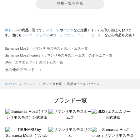
特集一覧を見る
ボトムス
の商品一覧です。
スカート
や
パンツ
など定番アイテムを取り揃えておりま
す。他にも
シャツ・ブラウス
や
カーディガン
、
ニット・セーター
などの商品も充実！
Samansa Mos2（サマンサ モスモス）のボトムス一覧
Samansa Mos2 home's（サマンサモスモスホームズ）のボトムス一覧
SM2（エスエムツー）のボトムス一覧
TSUHARU by Samansa Mos2（ツハルバイサマンサモスモス）のボトムス一覧
その他のブランド ＋
sm2rhythm（サマンサモスモス リズム）のボトムス一覧
Samansa Mos2 blue（サマンサモスモス ブルー）のボトムス一覧
Te chichi
ボトムス
グレー/灰色系
商品ステータス:セール
Samansa Mos2 Lagom（サマンサモスモス ラーゴム）のボトムス一覧
ehka sopo（エヘカソポ）のボトムス一覧
ブランド一覧
sō4ū（ソウフォーユー）のボトムス一覧
Te chichi（テチチ）のボトムス一覧
Te chichi CLASSIC（テチチ クラシック）のボトムス一覧
Te chichi TERRASSE（テチチ テラス）のボトムス一覧
Lugnoncure（ルノンキュール）のボトムス一覧
BETTY'S BLUE（べティーズブルー）のボトムス一覧