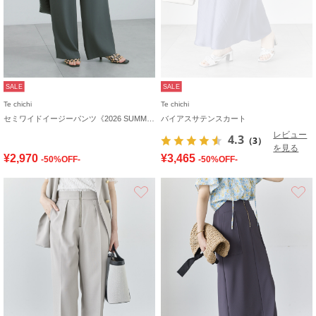
SALE
SALE
Te chichi
Te chichi
セミワイドイージーパンツ《2026 SUMMER LOOK item》
バイアスサテンスカート
レビュー
4.3
（3）
を見る
¥2,970
¥3,465
-50%OFF-
-50%OFF-
お気に入り