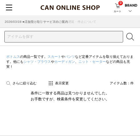
0
BRAND
カート
2026/07/29 ■【お知らせ】ヤマト運輸の配送遅延・停止について
2026/03/18 ■店舗受け取りサービスのご案内
ボトムス
の商品一覧です。
スカート
や
パンツ
など定番アイテムを取り揃えておりま
す。他にも
シャツ・ブラウス
や
カーディガン
、
ニット・セーター
などの商品も充
実！
さらに絞り込む
表示変更
アイテム数：
件
条件に一致する商品は見つかりませんでした。
お手数ですが、検索条件を変更してください。