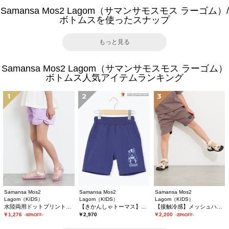
Samansa Mos2 Lagom（サマンサモスモス ラーゴム）/
ボトムスを使ったスナップ
もっと見る
Samansa Mos2 Lagom（サマンサモスモス ラーゴム）
ボトムス人気アイテムランキング
1
2
3
Samansa Mos2
Samansa Mos2
Samansa Mos2
Lagom（KIDS）
Lagom（KIDS）
Lagom（KIDS）
水陸両用ドットプリントショートパンツ
【きかんしゃトーマス】ミニ裏毛ハーフパンツ
【接触冷感】メッシュハーフパンツ
￥1,276
￥2,970
￥2,200
-60%OFF-
-20%OFF-