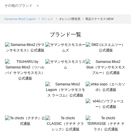
TSUHARU by Samansa Mos2（ツハルバイサマンサモスモス）のボトムス一覧
その他のブランド ＋
sm2rhythm（サマンサモスモス リズム）のボトムス一覧
Samansa Mos2 blue（サマンサモスモス ブルー）のボトムス一覧
Samansa Mos2 Lagom
ボトムス
オレンジ/橙色系
商品ステータス:NEW
Samansa Mos2 Lagom（サマンサモスモス ラーゴム）のボトムス一覧
ehka sopo（エヘカソポ）のボトムス一覧
ブランド一覧
sō4ū（ソウフォーユー）のボトムス一覧
Te chichi（テチチ）のボトムス一覧
Te chichi CLASSIC（テチチ クラシック）のボトムス一覧
Te chichi TERRASSE（テチチ テラス）のボトムス一覧
Lugnoncure（ルノンキュール）のボトムス一覧
BETTY'S BLUE（べティーズブルー）のボトムス一覧
Wpc.（ワールドパーティー）のボトムス一覧