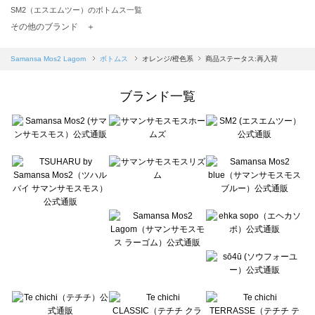
SM2（エスエムツー）のボトムス一覧
TSUHARU by Samansa Mos2（ツハルバイサマンサモスモス）のボトムス一覧
その他のブランド ＋
sm2rhythm（サマンサモスモス リズム）のボトムス一覧
Samansa Mos2 blue（サマンサモスモス ブルー）のボトムス一覧
Samansa Mos2 Lagom
ボトムス
オレンジ/橙色系
商品ステータス:再入荷
Samansa Mos2 Lagom（サマンサモスモス ラーゴム）のボトムス一覧
ehka sopo（エヘカソポ）のボトムス一覧
ブランド一覧
sō4ū（ソウフォーユー）のボトムス一覧
Te chichi（テチチ）のボトムス一覧
Te chichi CLASSIC（テチチ クラシック）のボトムス一覧
Te chichi TERRASSE（テチチ テラス）のボトムス一覧
Lugnoncure（ルノンキュール）のボトムス一覧
BETTY'S BLUE（べティーズブルー）のボトムス一覧
Wpc.（ワールドパーティー）のボトムス一覧