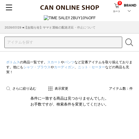
0
BRAND
カート
2026/07/29 ■【お知らせ】ヤマト運輸の配送遅延・停止について
2026/03/18 ■店舗受け取りサービスのご案内
ボトムス
の商品一覧です。
スカート
や
パンツ
など定番アイテムを取り揃えておりま
す。他にも
シャツ・ブラウス
や
カーディガン
、
ニット・セーター
などの商品も充
実！
さらに絞り込む
表示変更
アイテム数：
件
条件に一致する商品は見つかりませんでした。
お手数ですが、検索条件を変更してください。