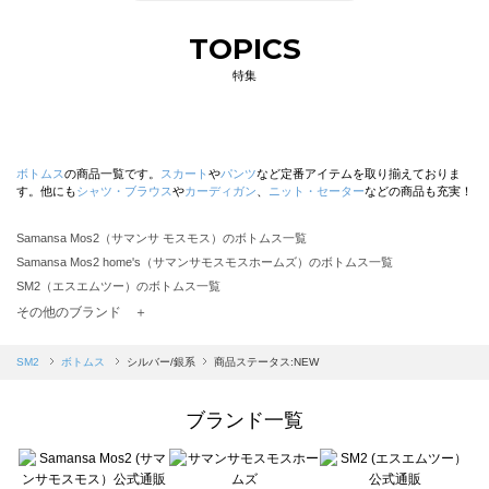
TOPICS
特集
ボトムス
の商品一覧です。
スカート
や
パンツ
など定番アイテムを取り揃えておりま
す。他にも
シャツ・ブラウス
や
カーディガン
、
ニット・セーター
などの商品も充実！
Samansa Mos2（サマンサ モスモス）のボトムス一覧
Samansa Mos2 home's（サマンサモスモスホームズ）のボトムス一覧
SM2（エスエムツー）のボトムス一覧
TSUHARU by Samansa Mos2（ツハルバイサマンサモスモス）のボトムス一覧
その他のブランド ＋
sm2rhythm（サマンサモスモス リズム）のボトムス一覧
Samansa Mos2 blue（サマンサモスモス ブルー）のボトムス一覧
SM2
ボトムス
シルバー/銀系
商品ステータス:NEW
Samansa Mos2 Lagom（サマンサモスモス ラーゴム）のボトムス一覧
ehka sopo（エヘカソポ）のボトムス一覧
ブランド一覧
sō4ū（ソウフォーユー）のボトムス一覧
Te chichi（テチチ）のボトムス一覧
Te chichi CLASSIC（テチチ クラシック）のボトムス一覧