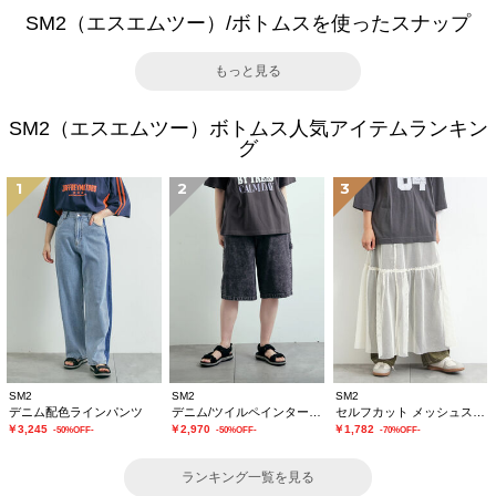
SM2（エスエムツー）/ボトムスを使ったスナップ
もっと見る
SM2（エスエムツー）ボトムス人気アイテムランキン
グ
1
2
3
SM2
SM2
SM2
デニム配色ラインパンツ
デニム/ツイルペインターハーフパンツ
セルフカット メッシュスカート
￥3,245
￥2,970
￥1,782
-50%OFF-
-50%OFF-
-70%OFF-
ランキング一覧を見る