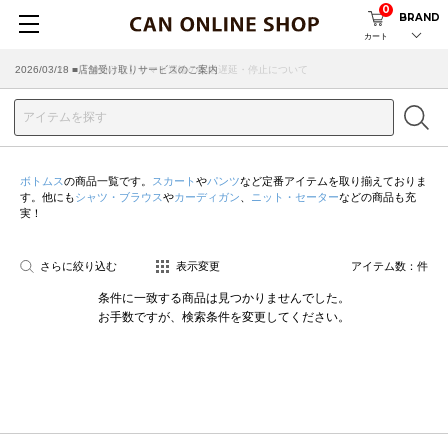
0
BRAND
カート
2026/07/29 ■【お知らせ】ヤマト運輸の配送遅延・停止について
2026/03/18 ■店舗受け取りサービスのご案内
ボトムス
の商品一覧です。
スカート
や
パンツ
など定番アイテムを取り揃えておりま
す。他にも
シャツ・ブラウス
や
カーディガン
、
ニット・セーター
などの商品も充
実！
さらに絞り込む
表示変更
アイテム数：
件
条件に一致する商品は見つかりませんでした。
お手数ですが、検索条件を変更してください。