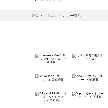
sm2rhythm（サマンサモスモス リズム）のボトムス一覧
Samansa Mos2 blue（サマンサモスモス ブルー）のボ
Samansa Mos2 Lagom（サマンサモスモス ラーゴム）
SM2
ボトムス
シルバー/銀系
ehka sopo（エヘカソポ）のボトムス一覧
sō4ū（ソウフォーユー）のボトムス一覧
Te chichi（テチチ）のボトムス一覧
Te chichi CLASSIC（テチチ クラシック）のボトムス一覧
Te chichi TERRASSE（テチチ テラス）のボトムス一覧
Lugnoncure（ルノンキュール）のボトムス一覧
BETTY'S BLUE（べティーズブルー）のボトムス一覧
Wpc.（ワールドパーティー）のボトムス一覧