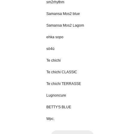
sm2rhythm
Samansa Mos2 blue
Samansa Mos2 Lagom
ehka sopo
sō4ū
Te chichi
Te chichi CLASSIC
Te chichi TERRASSE
Lugnoncure
BETTY'S BLUE
Wpc.