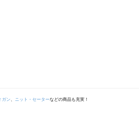
ィガン
、
ニット・セーター
などの商品も充実！