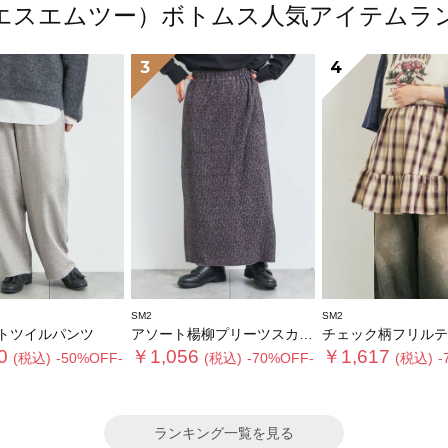
（エスエムツー）ボトムス人気アイテムラ
3
4
SM2
SM2
トツイルパンツ
アソート楊柳プリーツスカート
チェック柄フリルティアードミ
0
￥1,056
￥1,617
(税込)
-50%OFF-
(税込)
-70%OFF-
(税込)
-
ランキング一覧を見る