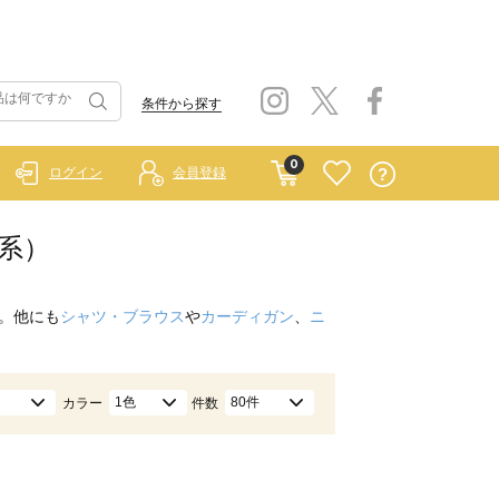
条件から探す
0
ログイン
会員登録
色系）
。他にも
シャツ・ブラウス
や
カーディガン
、
ニ
1色
80件
カラー
件数