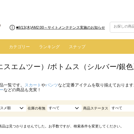
■8/13(木)AM2:00～サイトメンテナンス実施のお知らせ
カテゴリー
ランキング
スナップ
（エスエムツー）/ボトムス（シルバー/銀
品一覧です。
スカート
や
パンツ
など定番アイテムを取り揃えております
ー
などの商品も充実！
スメ順
すべて
すべて
在庫の有無
商品ステータス
商品は見つかりませんでした。お手数ですが、検索条件を変更してください。