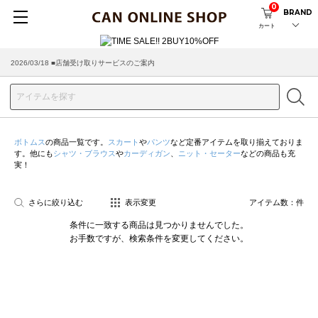
0
BRAND
カート
2026/03/18 ■店舗受け取りサービスのご案内
ボトムス
の商品一覧です。
スカート
や
パンツ
など定番アイテムを取り揃えておりま
す。他にも
シャツ・ブラウス
や
カーディガン
、
ニット・セーター
などの商品も充
実！
さらに絞り込む
表示変更
アイテム数：
件
条件に一致する商品は見つかりませんでした。
お手数ですが、検索条件を変更してください。