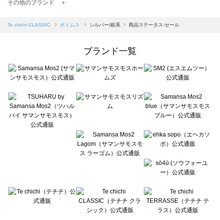
TSUHARU by Samansa Mos2（ツハルバイサマンサモスモス）のボトムス一覧
その他のブランド ＋
sm2rhythm（サマンサモスモス リズム）のボトムス一覧
Samansa Mos2 blue（サマンサモスモス ブルー）のボトムス一覧
Te chichi CLASSIC
ボトムス
シルバー/銀系
商品ステータス:セール
Samansa Mos2 Lagom（サマンサモスモス ラーゴム）のボトムス一覧
ehka sopo（エヘカソポ）のボトムス一覧
ブランド一覧
sō4ū（ソウフォーユー）のボトムス一覧
Te chichi（テチチ）のボトムス一覧
Te chichi CLASSIC（テチチ クラシック）のボトムス一覧
Te chichi TERRASSE（テチチ テラス）のボトムス一覧
Lugnoncure（ルノンキュール）のボトムス一覧
BETTY'S BLUE（べティーズブルー）のボトムス一覧
Wpc.（ワールドパーティー）のボトムス一覧