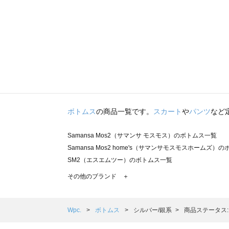
ボトムス
の商品一覧です。
スカート
や
パンツ
など
Samansa Mos2（サマンサ モスモス）のボトムス一覧
Samansa Mos2 home's（サマンサモスモスホームズ）
SM2（エスエムツー）のボトムス一覧
TSUHARU by Samansa Mos2（ツハルバイサマンサ
その他のブランド ＋
sm2rhythm（サマンサモスモス リズム）のボトムス一覧
Samansa Mos2 blue（サマンサモスモス ブルー）のボ
Samansa Mos2 Lagom（サマンサモスモス ラーゴム）
Wpc.
ボトムス
シルバー/銀系
商品ステータス
ehka sopo（エヘカソポ）のボトムス一覧