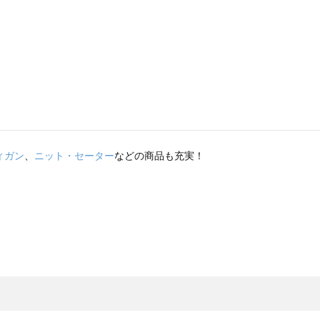
ィガン
、
ニット・セーター
などの商品も充実！