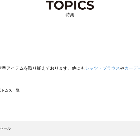
特集
定番アイテムを取り揃えております。他にも
シャツ・ブラウス
や
カーデ
のボトムス一覧
モスモス）のボトムス一覧
トムス一覧
のボトムス一覧
:セール