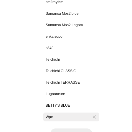
sm2rhythm
Samansa Mos2 blue
Samansa Mos2 Lagom
ehka sopo
sō4ū
Te chichi
Te chichi CLASSIC
Te chichi TERRASSE
Lugnoncure
BETTY'S BLUE
Wpc.