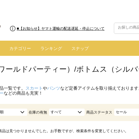
■8/13(木)AM2:00～サイトメンテナンス実施のお知らせ
■【お知らせ】ヤマト運輸の配送遅延・停止について
カテゴリー
ランキング
スナップ
.（ワールドパーティー）/ボトムス（シルバ
品一覧です。
スカート
や
パンツ
など定番アイテムを取り揃えております
ー
などの商品も充実！
順
すべて
セール
在庫の有無
商品ステータス
商品は見つかりませんでした。お手数ですが、検索条件を変更してください。