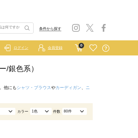
条件から探す
0
ログイン
会員登録
ー/銀色系）
。他にも
シャツ・ブラウス
や
カーディガン
、
ニ
1色
80件
カラー
件数