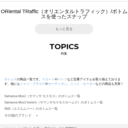
ORiental TRaffic（オリエンタルトラフィック）/ボトム
スを使ったスナップ
もっと見る
TOPICS
特集
ボトムス
の商品一覧です。
スカート
や
パンツ
など定番アイテムを取り揃えておりま
す。他にも
シャツ・ブラウス
や
カーディガン
、
ニット・セーター
などの商品も充実！
Samansa Mos2（サマンサ モスモス）のボトムス一覧
Samansa Mos2 home's（サマンサモスモスホームズ）のボトムス一覧
SM2（エスエムツー）のボトムス一覧
TSUHARU by Samansa Mos2（ツハルバイサマンサモスモス）のボトムス一覧
その他のブランド ＋
sm2rhythm（サマンサモスモス リズム）のボトムス一覧
Samansa Mos2 blue（サマンサモスモス ブルー）のボトムス一覧