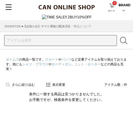
0
BRAND
カート
2026/07/29 ■【お知らせ】ヤマト運輸の配送遅延・停止について
2026/03/18 ■店舗受け取りサービスのご案内
ボトムス
の商品一覧です。
スカート
や
パンツ
など定番アイテムを取り揃えておりま
す。他にも
シャツ・ブラウス
や
カーディガン
、
ニット・セーター
などの商品も充
実！
さらに絞り込む
表示変更
アイテム数：
件
条件に一致する商品は見つかりませんでした。
お手数ですが、検索条件を変更してください。