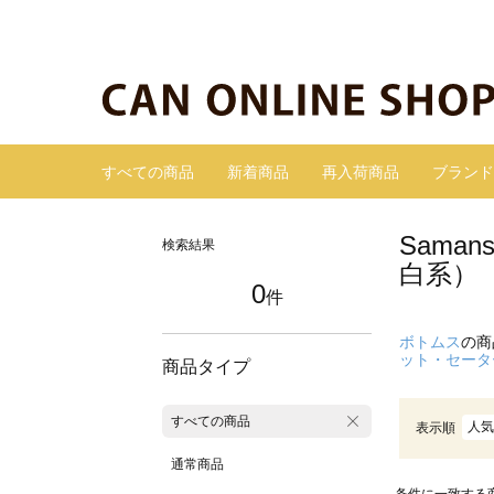
すべての商品
新着商品
再入荷商品
ブランド
Sama
検索結果
白系）
0
件
ボトムス
の商
ット・セータ
商品タイプ
すべての商品
人気
表示順
通常商品