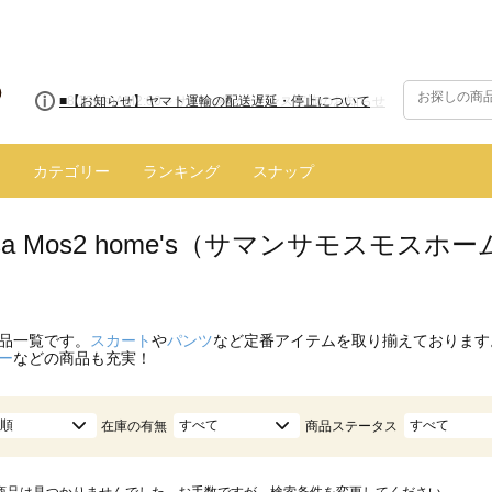
■8/13(木)AM2:00～サイトメンテナンス実施のお知らせ
■【お知らせ】ヤマト運輸の配送遅延・停止について
カテゴリー
ランキング
スナップ
nsa Mos2 home's（サマンサモスモス
品一覧です。
スカート
や
パンツ
など定番アイテムを取り揃えております
ー
などの商品も充実！
順
すべて
すべて
在庫の有無
商品ステータス