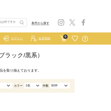
条件から探す
0
ログイン
会員登録
ブラック/黒系）
品を取り揃えております。
1色
80件
カラー
件数