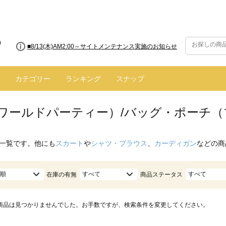
■8/13(木)AM2:00～サイトメンテナンス実施のお知らせ
カテゴリー
ランキング
スナップ
.（ワールドパーティー）/バッグ・ポーチ（
一覧です。他にも
スカート
や
シャツ・ブラウス
、
カーディガン
などの商
順
すべて
すべて
在庫の有無
商品ステータス
商品は見つかりませんでした。お手数ですが、検索条件を変更してください。