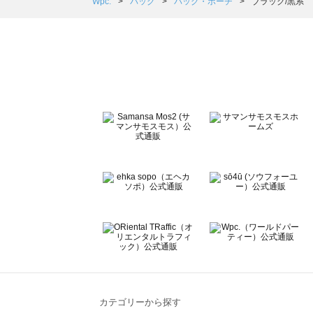
Samansa Mos2 Lagom（サマンサモスモス ラーゴム
Wpc.
バッグ
バッグ・ポーチ
ブラック/黒系
ehka sopo（エヘカソポ）のバッグ・ポーチ一覧
sō4ū（ソウフォーユー）のバッグ・ポーチ一覧
Te chichi（テチチ）のバッグ・ポーチ一覧
Te chichi CLASSIC（テチチ クラシック）のバッグ・ポ
Te chichi TERRASSE（テチチ テラス）のバッグ・ポー
Lugnoncure（ルノンキュール）のバッグ・ポーチ一覧
BETTY'S BLUE（べティーズブルー）のバッグ・ポーチ一
Wpc.（ワールドパーティー）のバッグ・ポーチ一覧
カテゴリーから探す