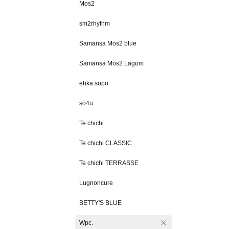
Mos2
sm2rhythm
Samansa Mos2 blue
Samansa Mos2 Lagom
ehka sopo
sō4ū
Te chichi
Te chichi CLASSIC
Te chichi TERRASSE
Lugnoncure
BETTY'S BLUE
Wpc.