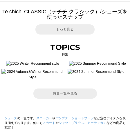
Te chichi CLASSIC（テチチ クラシック）/シューズを
使ったスナップ
もっと見る
TOPICS
特集
特集一覧を見る
シューズ
の一覧です。
スニーカー
や
パンプス
、
ショートブーツ
など定番アイテムを取
り揃えております。他にも
スカート
や
シャツ・ブラウス
、
カーディガン
などの商品も
充実！