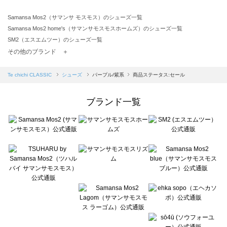
Samansa Mos2（サマンサ モスモス）のシューズ一覧
Samansa Mos2 home's（サマンサモスモスホームズ）のシューズ一覧
SM2（エスエムツー）のシューズ一覧
TSUHARU by Samansa Mos2（ツハルバイサマンサモスモス）のシューズ一覧
その他のブランド ＋
sm2rhythm（サマンサモスモス リズム）のシューズ一覧
Samansa Mos2 blue（サマンサモスモス ブルー）のシューズ一覧
Te chichi CLASSIC
シューズ
パープル/紫系
商品ステータス:セール
Samansa Mos2 Lagom（サマンサモスモス ラーゴム）のシューズ一覧
ehka sopo（エヘカソポ）のシューズ一覧
ブランド一覧
sō4ū（ソウフォーユー）のシューズ一覧
Te chichi（テチチ）のシューズ一覧
Te chichi CLASSIC（テチチ クラシック）のシューズ一覧
Te chichi TERRASSE（テチチ テラス）のシューズ一覧
Lugnoncure（ルノンキュール）のシューズ一覧
BETTY'S BLUE（べティーズブルー）のシューズ一覧
Wpc.（ワールドパーティー）のシューズ一覧