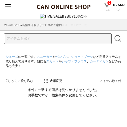
0
BRAND
カート
2026/07/29 ■【お知らせ】ヤマト運輸の配送遅延・停止について
2026/03/18 ■店舗受け取りサービスのご案内
シューズ
の一覧です。
スニーカー
や
パンプス
、
ショートブーツ
など定番アイテムを
取り揃えております。他にも
スカート
や
シャツ・ブラウス
、
カーディガン
などの商
品も充実！
さらに絞り込む
表示変更
アイテム数：
件
条件に一致する商品は見つかりませんでした。
お手数ですが、検索条件を変更してください。