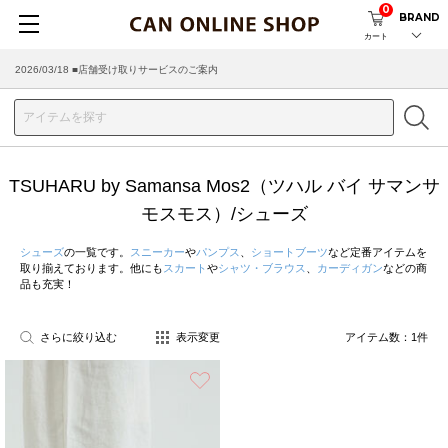
0
BRAND
カート
2026/03/18 ■店舗受け取りサービスのご案内
TSUHARU by Samansa Mos2（ツハル バイ サマンサ
モスモス）/シューズ
シューズ
の一覧です。
スニーカー
や
パンプス
、
ショートブーツ
など定番アイテムを
取り揃えております。他にも
スカート
や
シャツ・ブラウス
、
カーディガン
などの商
品も充実！
さらに絞り込む
表示変更
アイテム数：
1
件
お気に入り