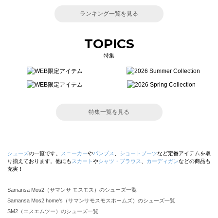
ランキング一覧を見る
TOPICS
特集
特集一覧を見る
シューズ
の一覧です。
スニーカー
や
パンプス
、
ショートブーツ
など定番アイテムを取
り揃えております。他にも
スカート
や
シャツ・ブラウス
、
カーディガン
などの商品も
充実！
Samansa Mos2（サマンサ モスモス）のシューズ一覧
Samansa Mos2 home's（サマンサモスモスホームズ）のシューズ一覧
SM2（エスエムツー）のシューズ一覧