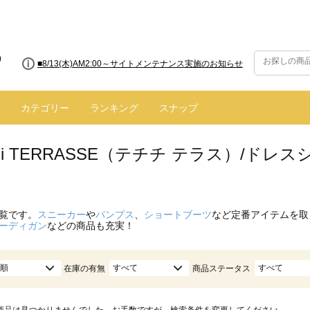
■8/13(木)AM2:00～サイトメンテナンス実施のお知らせ
カテゴリー
ランキング
スナップ
hichi TERRASSE（テチチ テラス）/
覧です。
スニーカー
や
パンプス
、
ショートブーツ
など定番アイテムを取
ーディガン
などの商品も充実！
順
すべて
すべて
在庫の有無
商品ステータス