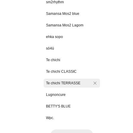
sm2rhythm
Samansa Mos2 blue
Samansa Mos2 Lagom
ehka sopo
sō4ū
Te chichi
Te chichi CLASSIC
Te chichi TERRASSE
Lugnoncure
BETTY'S BLUE
Wpc.