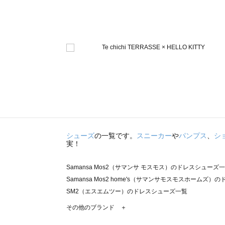
シューズ
の一覧です。
スニーカー
や
パンプス
、
シ
実！
Samansa Mos2（サマンサ モスモス）のドレスシューズ
Samansa Mos2 home's（サマンサモスモスホームズ
SM2（エスエムツー）のドレスシューズ一覧
TSUHARU by Samansa Mos2（ツハルバイサマン
その他のブランド ＋
sm2rhythm（サマンサモスモス リズム）のドレスシュー