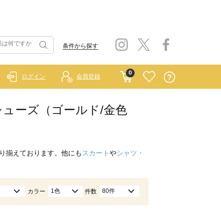
条件から探す
0
ログイン
会員登録
ドレスシューズ（ゴールド/金色
り揃えております。他にも
スカート
や
シャツ・
1色
80件
カラー
件数