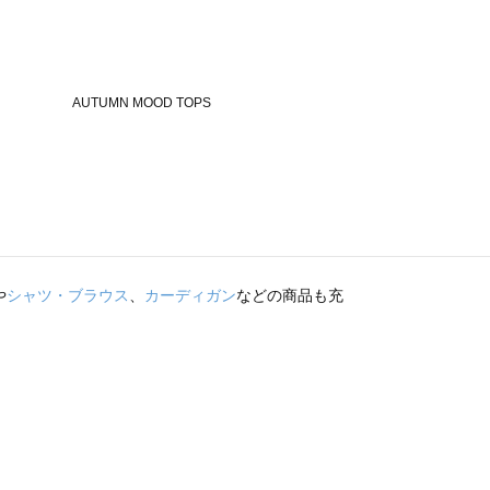
や
シャツ・ブラウス
、
カーディガン
などの商品も充