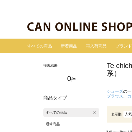
すべての商品
新着商品
再入荷商品
ブランド
Te c
検索結果
系）
0
件
シューズ
の一
ブラウス
、
カ
商品タイプ
すべての商品
人気
表示順
通常商品