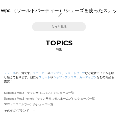
Wpc.（ワールドパーティー）/シューズを使ったスナッ
プ
もっと見る
TOPICS
特集
シューズ
の一覧です。
スニーカー
や
パンプス
、
ショートブーツ
など定番アイテムを取
り揃えております。他にも
スカート
や
シャツ・ブラウス
、
カーディガン
などの商品も
充実！
Samansa Mos2（サマンサ モスモス）のシューズ一覧
Samansa Mos2 home's（サマンサモスモスホームズ）のシューズ一覧
SM2（エスエムツー）のシューズ一覧
TSUHARU by Samansa Mos2（ツハルバイサマンサモスモス）のシューズ一覧
その他のブランド ＋
sm2rhythm（サマンサモスモス リズム）のシューズ一覧