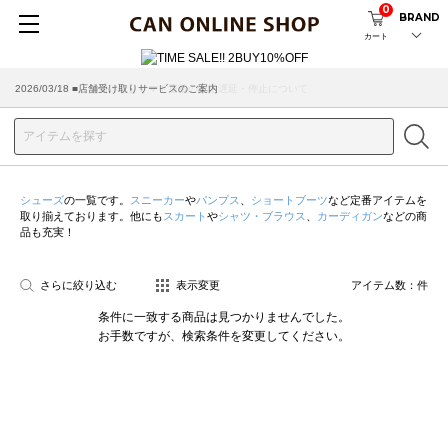
0
BRAND
カート
2026/07/29 ■【お知らせ】ヤマト運輸の配送遅延・停止について
2026/03/18 ■店舗受け取りサービスのご案内
シューズ
の一覧です。
スニーカー
や
パンプス
、
ショートブーツ
など定番アイテムを
取り揃えております。他にも
スカート
や
シャツ・ブラウス
、
カーディガン
などの商
品も充実！
さらに絞り込む
表示変更
アイテム数：
件
条件に一致する商品は見つかりませんでした。
お手数ですが、検索条件を変更してください。