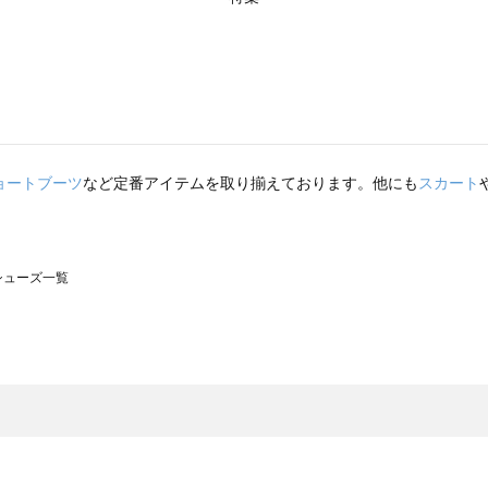
ョートブーツ
など定番アイテムを取り揃えております。他にも
スカート
のシューズ一覧
モスモス）のシューズ一覧
ューズ一覧
のシューズ一覧