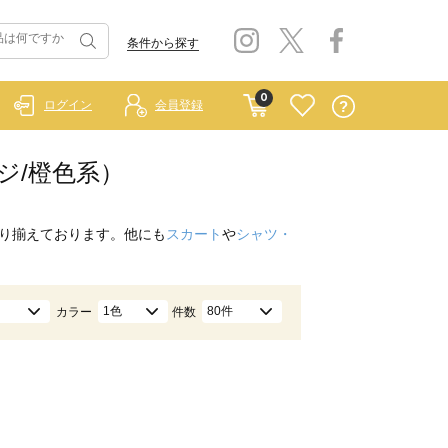
条件から探す
0
ログイン
会員登録
ジ/橙色系）
り揃えております。他にも
スカート
や
シャツ・
1色
80件
カラー
件数