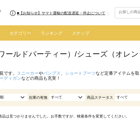
■8/13(木)AM2:00～サイトメンテナンス実施のお知らせ
■【お知らせ】ヤマト運輸の配送遅延・停止について
カテゴリー
ランキング
スナップ
.（ワールドパーティー）/シューズ（オレン
覧です。
スニーカー
や
パンプス
、
ショートブーツ
など定番アイテムを取
ーディガン
などの商品も充実！
順
すべて
すべて
在庫の有無
商品ステータス
商品は見つかりませんでした。お手数ですが、検索条件を変更してください。