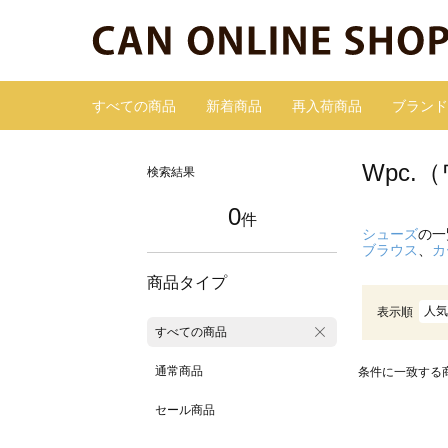
すべての商品
新着商品
再入荷商品
ブランド
Wpc
検索結果
0
件
シューズ
の一
ブラウス
、
カ
商品タイプ
人気
表示順
すべての商品
通常商品
条件に一致する
セール商品