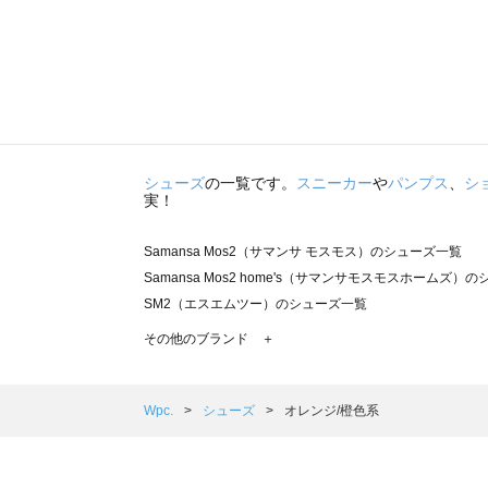
シューズ
の一覧です。
スニーカー
や
パンプス
、
シ
実！
Samansa Mos2（サマンサ モスモス）のシューズ一覧
Samansa Mos2 home's（サマンサモスモスホームズ）
SM2（エスエムツー）のシューズ一覧
TSUHARU by Samansa Mos2（ツハルバイサマンサ
その他のブランド ＋
sm2rhythm（サマンサモスモス リズム）のシューズ一覧
Samansa Mos2 blue（サマンサモスモス ブルー）のシ
Samansa Mos2 Lagom（サマンサモスモス ラーゴム）
Wpc.
シューズ
オレンジ/橙色系
ehka sopo（エヘカソポ）のシューズ一覧
sō4ū（ソウフォーユー）のシューズ一覧
Te chichi（テチチ）のシューズ一覧