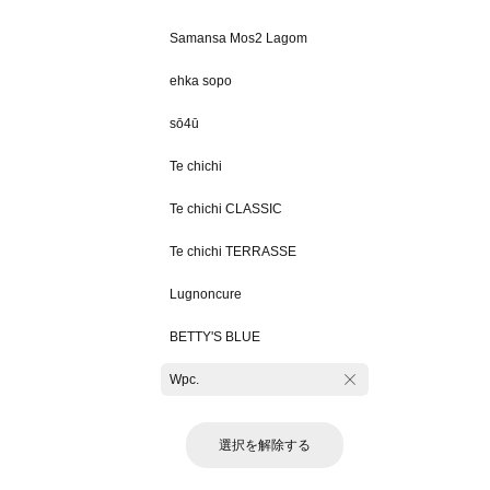
Samansa Mos2 Lagom
ehka sopo
sō4ū
Te chichi
Te chichi CLASSIC
Te chichi TERRASSE
Lugnoncure
BETTY'S BLUE
Wpc.
選択を解除する