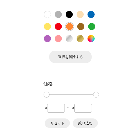
選択を解除する
価格
¥
~
¥
リセット
絞り込む