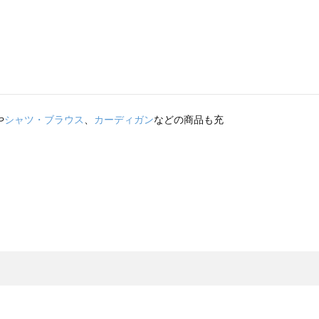
や
シャツ・ブラウス
、
カーディガン
などの商品も充