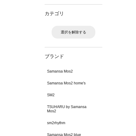
カテゴリ
選択を解除する
ブランド
Samansa Mos2
Samansa Mos2 home's
SM2
TSUHARU by Samansa
Mos2
sm2rhythm
Samansa Mos2 blue