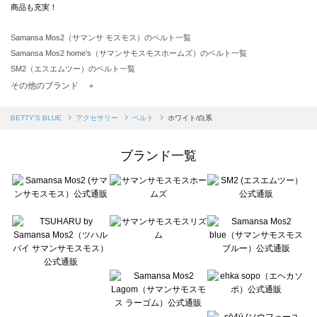
商品も充実！
Samansa Mos2（サマンサ モスモス）のベルト一覧
Samansa Mos2 home's（サマンサモスモスホームズ）のベルト一覧
SM2（エスエムツー）のベルト一覧
TSUHARU by Samansa Mos2（ツハルバイサマンサモスモス）のベルト一覧
その他のブランド ＋
sm2rhythm（サマンサモスモス リズム）のベルト一覧
Samansa Mos2 blue（サマンサモスモス ブルー）のベルト一覧
BETTY'S BLUE
アクセサリー
ベルト
ホワイト/白系
Samansa Mos2 Lagom（サマンサモスモス ラーゴム）のベルト一覧
ehka sopo（エヘカソポ）のベルト一覧
ブランド一覧
sō4ū（ソウフォーユー）のベルト一覧
Te chichi（テチチ）のベルト一覧
Te chichi CLASSIC（テチチ クラシック）のベルト一覧
Te chichi TERRASSE（テチチ テラス）のベルト一覧
Lugnoncure（ルノンキュール）のベルト一覧
BETTY'S BLUE（べティーズブルー）のベルト一覧
Wpc.（ワールドパーティー）のベルト一覧