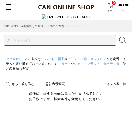
0
BRAND
カート
2026/03/18 ■店舗受け取りサービスのご案内
アクセサリー
の一覧です。
ハット・帽子
や
ピアス・指輪
、
ネックレス
など定番アイ
テムを取り揃えております。他にも
スカート
や
シャツ・ブラウス
、
カーディガン
な
どの商品も充実！
さらに絞り込む
表示変更
アイテム数：
件
条件に一致する商品は見つかりませんでした。
お手数ですが、検索条件を変更してください。