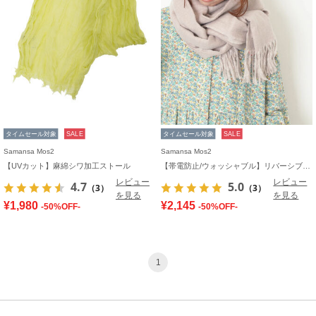
タイムセール対象
SALE
タイムセール対象
SALE
Samansa Mos2
Samansa Mos2
【UVカット】麻綿シワ加工ストール
【帯電防止/ウォッシャブル】リバーシブル無地ストール
レビュー
レビュー
4.7
5.0
（3）
（3）
を見る
を見る
¥1,980
¥2,145
-50%OFF-
-50%OFF-
1