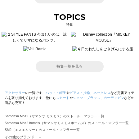
TOPICS
特集
特集一覧を見る
アクセサリー
の一覧です。
ハット・帽子
や
ピアス・指輪
、
ネックレス
など定番アイテ
ムを取り揃えております。他にも
スカート
や
シャツ・ブラウス
、
カーディガン
などの
商品も充実！
Samansa Mos2（サマンサ モスモス）のストール・マフラー一覧
Samansa Mos2 home's（サマンサモスモスホームズ）のストール・マフラー一覧
SM2（エスエムツー）のストール・マフラー一覧
TSUHARU by Samansa Mos2（ツハルバイサマンサモスモス）のストール・マフラー一覧
その他のブランド ＋