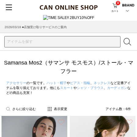
0
BRAND
カート
2026/03/18 ■店舗受け取りサービスのご案内
Samansa Mos2（サマンサ モスモス）/ストール・マ
フラー
アクセサリー
の一覧です。
ハット・帽子
や
ピアス・指輪
、
ネックレス
など定番アイ
テムを取り揃えております。他にも
スカート
や
シャツ・ブラウス
、
カーディガン
な
どの商品も充実！
さらに絞り込む
表示変更
アイテム数：
6
件
お気に入り