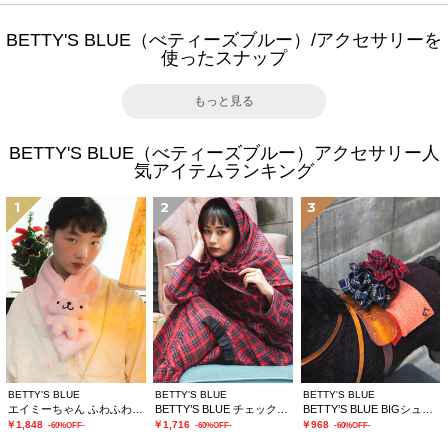
BETTY'S BLUE（べティーズブルー）/アクセサリーを
使ったスナップ
もっと見る
BETTY'S BLUE（べティーズブルー）アクセサリー人
気アイテムランキング
1
2
3
BETTY'S BLUE
BETTY'S BLUE
BETTY'S BLUE
エイミーちゃん ふわふわティペット
BETTY’S BLUE チェックストール
BETTY’S BLUE BIGシュシュ
￥1,848
￥1,716
￥968
-60%OFF-
-60%OFF-
-60%OFF-