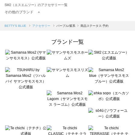
SM2（エスエムツー）のアクセサリー一覧
TSUHARU by Samansa Mos2（ツハルバイサマンサモスモス）のアクセサリー一覧
その他のブランド ＋
sm2rhythm（サマンサモスモス リズム）のアクセサリー一覧
Samansa Mos2 blue（サマンサモスモス ブルー）のアクセサリー一覧
BETTY'S BLUE
アクセサリー
パープル/紫系
商品ステータス:予約
Samansa Mos2 Lagom（サマンサモスモス ラーゴム）のアクセサリー一覧
ehka sopo（エヘカソポ）のアクセサリー一覧
ブランド一覧
sō4ū（ソウフォーユー）のアクセサリー一覧
Te chichi（テチチ）のアクセサリー一覧
Te chichi CLASSIC（テチチ クラシック）のアクセサリー一覧
Te chichi TERRASSE（テチチ テラス）のアクセサリー一覧
Lugnoncure（ルノンキュール）のアクセサリー一覧
BETTY'S BLUE（べティーズブルー）のアクセサリー一覧
Wpc.（ワールドパーティー）のアクセサリー一覧