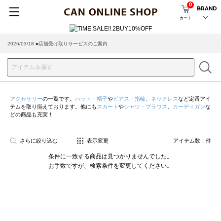
0
BRAND
カート
2026/03/18 ■店舗受け取りサービスのご案内
アクセサリー
の一覧です。
ハット・帽子
や
ピアス・指輪
、
ネックレス
など定番アイ
テムを取り揃えております。他にも
スカート
や
シャツ・ブラウス
、
カーディガン
な
どの商品も充実！
さらに絞り込む
表示変更
アイテム数：
件
条件に一致する商品は見つかりませんでした。
お手数ですが、検索条件を変更してください。