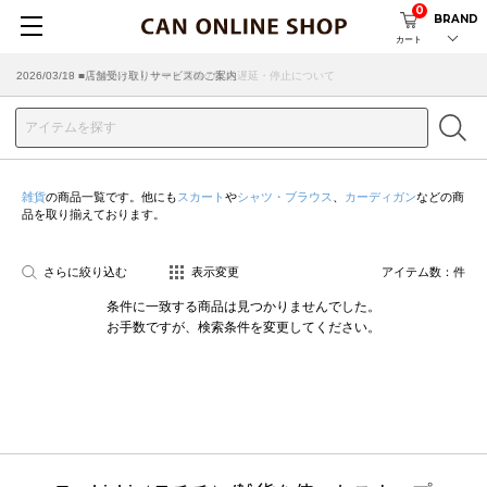
0
BRAND
カート
2026/07/29 ■【お知らせ】ヤマト運輸の配送遅延・停止について
2026/03/18 ■店舗受け取りサービスのご案内
雑貨
の商品一覧です。他にも
スカート
や
シャツ・ブラウス
、
カーディガン
などの商
品を取り揃えております。
さらに絞り込む
表示変更
アイテム数：
件
条件に一致する商品は見つかりませんでした。
お手数ですが、検索条件を変更してください。