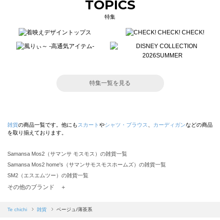
TOPICS
特集
特集一覧を見る
雑貨
の商品一覧です。他にも
スカート
や
シャツ・ブラウス
、
カーディガン
などの商品
を取り揃えております。
Samansa Mos2（サマンサ モスモス）の雑貨一覧
Samansa Mos2 home's（サマンサモスモスホームズ）の雑貨一覧
SM2（エスエムツー）の雑貨一覧
TSUHARU by Samansa Mos2（ツハルバイサマンサモスモス）の雑貨一覧
その他のブランド ＋
sm2rhythm（サマンサモスモス リズム）の雑貨一覧
Samansa Mos2 blue（サマンサモスモス ブルー）の雑貨一覧
Te chichi
雑貨
ベージュ/薄茶系
Samansa Mos2 Lagom（サマンサモスモス ラーゴム）の雑貨一覧