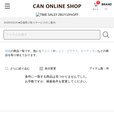
0
BRAND
カート
2026/03/18 ■店舗受け取りサービスのご案内
雑貨
の商品一覧です。他にも
スカート
や
シャツ・ブラウス
、
カーディガン
などの商
品を取り揃えております。
さらに絞り込む
表示変更
アイテム数：
件
条件に一致する商品は見つかりませんでした。
お手数ですが、検索条件を変更してください。