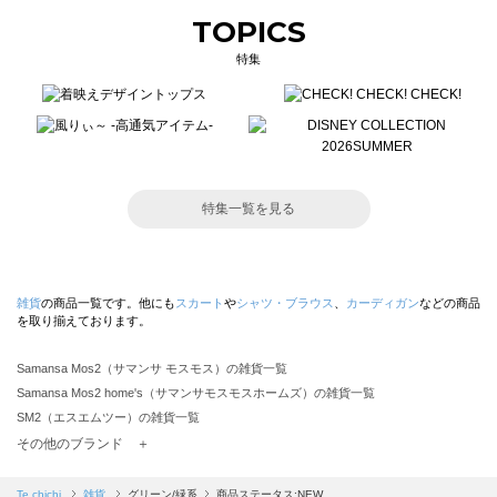
TOPICS
特集
特集一覧を見る
雑貨
の商品一覧です。他にも
スカート
や
シャツ・ブラウス
、
カーディガン
などの商品
を取り揃えております。
Samansa Mos2（サマンサ モスモス）の雑貨一覧
Samansa Mos2 home's（サマンサモスモスホームズ）の雑貨一覧
SM2（エスエムツー）の雑貨一覧
TSUHARU by Samansa Mos2（ツハルバイサマンサモスモス）の雑貨一覧
その他のブランド ＋
sm2rhythm（サマンサモスモス リズム）の雑貨一覧
Samansa Mos2 blue（サマンサモスモス ブルー）の雑貨一覧
Te chichi
雑貨
グリーン/緑系
商品ステータス:NEW