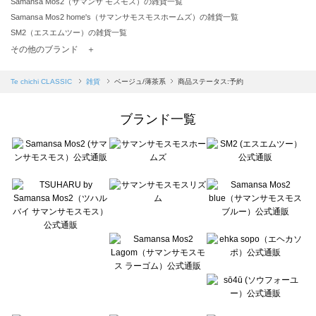
Samansa Mos2（サマンサ モスモス）の雑貨一覧
Samansa Mos2 home's（サマンサモスモスホームズ）の雑貨一覧
SM2（エスエムツー）の雑貨一覧
TSUHARU by Samansa Mos2（ツハルバイサマンサモスモス）の雑貨一覧
その他のブランド ＋
sm2rhythm（サマンサモスモス リズム）の雑貨一覧
Samansa Mos2 blue（サマンサモスモス ブルー）の雑貨一覧
Te chichi CLASSIC
雑貨
ベージュ/薄茶系
商品ステータス:予約
Samansa Mos2 Lagom（サマンサモスモス ラーゴム）の雑貨一覧
ehka sopo（エヘカソポ）の雑貨一覧
ブランド一覧
sō4ū（ソウフォーユー）の雑貨一覧
Te chichi（テチチ）の雑貨一覧
Te chichi CLASSIC（テチチ クラシック）の雑貨一覧
Te chichi TERRASSE（テチチ テラス）の雑貨一覧
Lugnoncure（ルノンキュール）の雑貨一覧
BETTY'S BLUE（べティーズブルー）の雑貨一覧
Wpc.（ワールドパーティー）の雑貨一覧