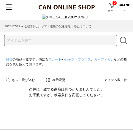
0
BRAND
カート
2026/07/29 ■【お知らせ】ヤマト運輸の配送遅延・停止について
雑貨
の商品一覧です。他にも
スカート
や
シャツ・ブラウス
、
カーディガン
などの商
品を取り揃えております。
さらに絞り込む
表示変更
アイテム数：
件
条件に一致する商品は見つかりませんでした。
お手数ですが、検索条件を変更してください。