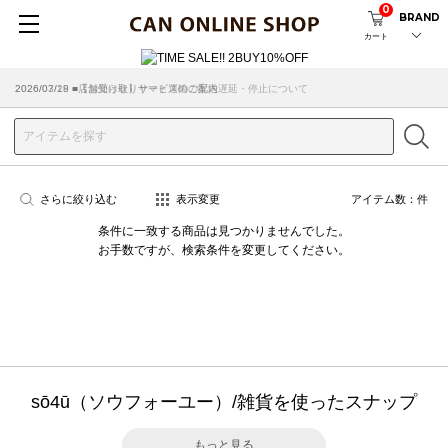
0
BRAND
カート
2026/07/29 ■【お知らせ】ヤマト運輸の配送遅延・停止について
2026/03/18 ■店舗受け取りサービスのご案内
さらに絞り込む
表示変更
アイテム数：
件
条件に一致する商品は見つかりませんでした。
お手数ですが、検索条件を変更してください。
sō4ū（ソウフォーユー）/雑貨を使ったスナップ
もっと見る