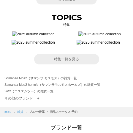
TOPICS
特集
特集一覧を見る
Samansa Mos2（サマンサ モスモス）の雑貨一覧
Samansa Mos2 home's（サマンサモスモスホームズ）の雑貨一覧
SM2（エスエムツー）の雑貨一覧
TSUHARU by Samansa Mos2（ツハルバイサマンサモスモス）の雑貨一覧
その他のブランド ＋
sm2rhythm（サマンサモスモス リズム）の雑貨一覧
Samansa Mos2 blue（サマンサモスモス ブルー）の雑貨一覧
sō4ū
雑貨
ブルー/青系
商品ステータス:予約
Samansa Mos2 Lagom（サマンサモスモス ラーゴム）の雑貨一覧
ehka sopo（エヘカソポ）の雑貨一覧
ブランド一覧
sō4ū（ソウフォーユー）の雑貨一覧