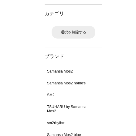
カテゴリ
選択を解除する
ブランド
Samansa Mos2
Samansa Mos2 home's
SM2
TSUHARU by Samansa
Mos2
sm2rhythm
Samansa Mos2 blue