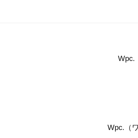
Wp
Wpc.