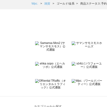
Samansa Mos2 Lagom（サマンサモスモス ラーゴム）
Wpc.
雑貨
ゴールド/金系
商品ステータス:予約
ehka sopo（エヘカソポ）の雑貨一覧
sō4ū（ソウフォーユー）の雑貨一覧
Te chichi（テチチ）の雑貨一覧
Te chichi CLASSIC（テチチ クラシック）の雑貨一覧
Te chichi TERRASSE（テチチ テラス）の雑貨一覧
Lugnoncure（ルノンキュール）の雑貨一覧
BETTY'S BLUE（べティーズブルー）の雑貨一覧
Wpc.（ワールドパーティー）の雑貨一覧
カテゴリーから探す