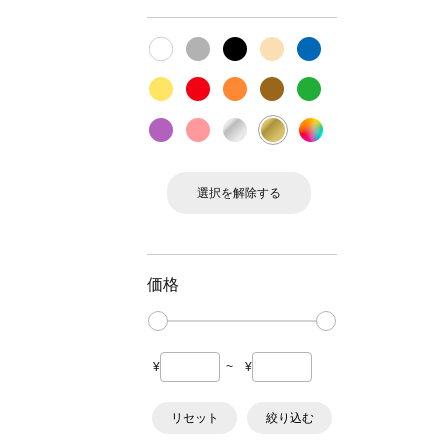
選択を解除する
価格
¥
~
¥
リセット
絞り込む