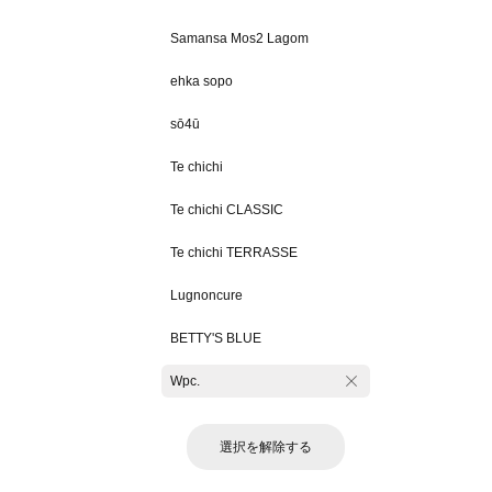
Samansa Mos2 Lagom
ehka sopo
sō4ū
Te chichi
Te chichi CLASSIC
Te chichi TERRASSE
Lugnoncure
BETTY'S BLUE
Wpc.
選択を解除する