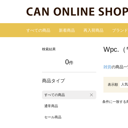
すべての商品
新着商品
再入荷商品
ブランド
Wpc
検索結果
0
件
雑貨
の商品一
商品タイプ
人気
表示順
すべての商品
条件に一致する
通常商品
セール商品