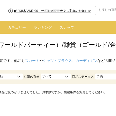
■8/13(木)AM2:00～サイトメンテナンス実施のお知らせ
カテゴリー
ランキング
スナップ
.（ワールドパーティー）/雑貨（ゴールド/
覧です。他にも
スカート
や
シャツ・ブラウス
、
カーディガン
などの商品
順
すべて
予約
在庫の有無
商品ステータス
商品は見つかりませんでした。お手数ですが、検索条件を変更してください。