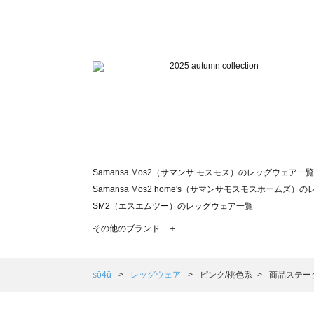
Samansa Mos2（サマンサ モスモス）のレッグウェア一覧
Samansa Mos2 home's（サマンサモスモスホームズ
SM2（エスエムツー）のレッグウェア一覧
TSUHARU by Samansa Mos2（ツハルバイサマン
その他のブランド ＋
sm2rhythm（サマンサモスモス リズム）のレッグウェア
Samansa Mos2 blue（サマンサモスモス ブルー）のレ
Samansa Mos2 Lagom（サマンサモスモス ラーゴム
sō4ū
レッグウェア
ピンク/桃色系
商品ステー
ehka sopo（エヘカソポ）のレッグウェア一覧
sō4ū（ソウフォーユー）のレッグウェア一覧