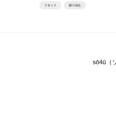
リセット
絞り込む
sō4ū