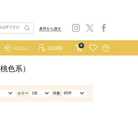
条件から探す
0
ログイン
会員登録
/桃色系）
1色
80件
カラー
件数