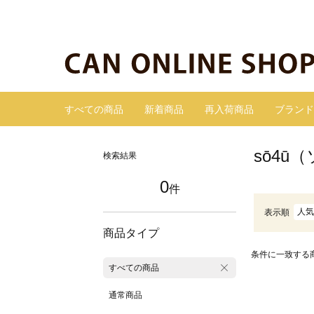
すべての商品
新着商品
再入荷商品
ブランド
sō4
検索結果
0
件
人気
表示順
商品タイプ
条件に一致する
すべての商品
通常商品