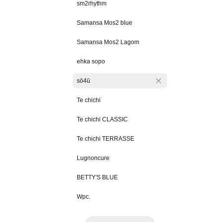
sm2rhythm
Samansa Mos2 blue
Samansa Mos2 Lagom
ehka sopo
sō4ū
Te chichi
Te chichi CLASSIC
Te chichi TERRASSE
Lugnoncure
BETTY'S BLUE
Wpc.