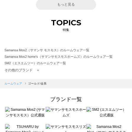
もっと見る
TOPICS
特集
Samansa Mos2（サマンサ モスモス）のルームウェア一覧
Samansa Mos2 home's（サマンサモスモスホームズ）のルームウェア一覧
SM2（エスエムツー）のルームウェア一覧
TSUHARU by Samansa Mos2（ツハルバイサマンサモスモス）のルームウェア一覧
その他のブランド ＋
sm2rhythm（サマンサモスモス リズム）のルームウェア一覧
Samansa Mos2 blue（サマンサモスモス ブルー）のルームウェア一覧
ルームウェア
ゴールド/金系
Samansa Mos2 Lagom（サマンサモスモス ラーゴム）のルームウェア一覧
ehka sopo（エヘカソポ）のルームウェア一覧
ブランド一覧
sō4ū（ソウフォーユー）のルームウェア一覧
Te chichi（テチチ）のルームウェア一覧
Te chichi CLASSIC（テチチ クラシック）のルームウェア一覧
Te chichi TERRASSE（テチチ テラス）のルームウェア一覧
Lugnoncure（ルノンキュール）のルームウェア一覧