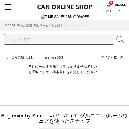
0
BRAND
カート
2026/07/29 ■【お知らせ】ヤマト運輸の配送遅延・停止について
2026/03/18 ■店舗受け取りサービスのご案内
さらに絞り込む
表示変更
アイテム数：
件
条件に一致する商品は見つかりませんでした。
お手数ですが、検索条件を変更してください。
Et grenier by Samansa Mos2（エ グルニエ）/ルームウ
ェアを使ったスナップ