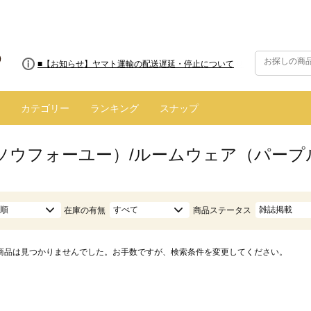
■8/13(木)AM2:00～サイトメンテナンス実施のお知らせ
■【お知らせ】ヤマト運輸の配送遅延・停止について
カテゴリー
ランキング
スナップ
ū（ソウフォーユー）/ルームウェア（パープ
順
すべて
雑誌掲載
在庫の有無
商品ステータス
商品は見つかりませんでした。お手数ですが、検索条件を変更してください。