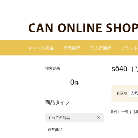
すべての商品
新着商品
再入荷商品
ブランド
sō4
検索結果
0
件
人気
表示順
商品タイプ
条件に一致する
すべての商品
通常商品