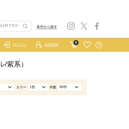
条件から探す
0
ログイン
会員登録
ル/紫系）
1色
80件
カラー
件数