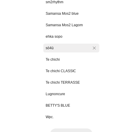
sm2rhythm
Samansa Mos2 blue
Samansa Mos2 Lagom
ehka sopo
sō4ū
Te chichi
Te chichi CLASSIC
Te chichi TERRASSE
Lugnoncure
BETTY'S BLUE
Wpc.