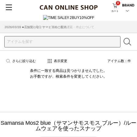
0
BRAND
カート
2026/07/29 ■【お知らせ】ヤマト運輸の配送遅延・停止について
2026/03/18 ■店舗受け取りサービスのご案内
さらに絞り込む
表示変更
アイテム数：
件
条件に一致する商品は見つかりませんでした。
お手数ですが、検索条件を変更してください。
Samansa Mos2 blue（サマンサモスモス ブルー）/ルー
ムウェアを使ったスナップ