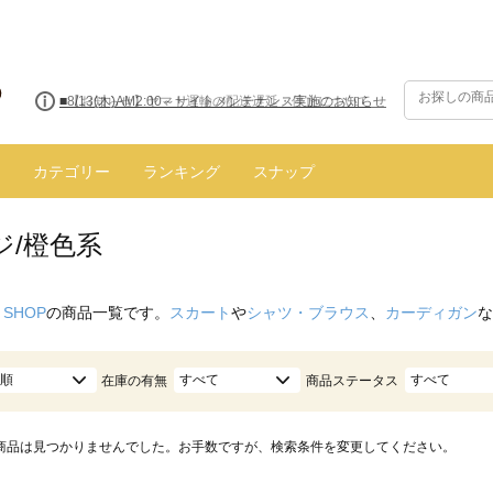
■8/13(木)AM2:00～サイトメンテナンス実施のお知らせ
カテゴリー
ランキング
スナップ
ジ/橙色系
 SHOP
の商品一覧です。
スカート
や
シャツ・ブラウス
、
カーディガン
な
順
すべて
すべて
在庫の有無
商品ステータス
商品は見つかりませんでした。お手数ですが、検索条件を変更してください。