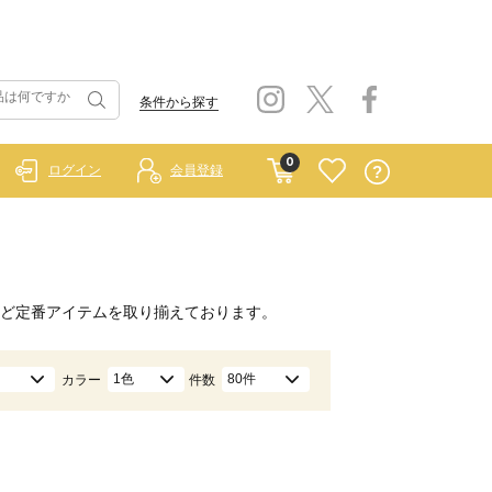
条件から探す
0
ログイン
会員登録
ど定番アイテムを取り揃えております。
1色
80件
カラー
件数