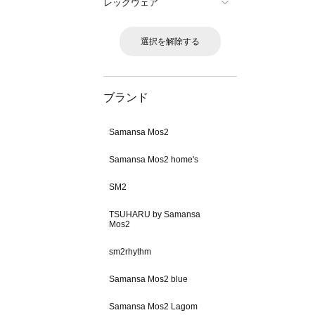
レッグウェア
選択を解除する
ブランド
Samansa Mos2
Samansa Mos2 home's
SM2
TSUHARU by Samansa
Mos2
sm2rhythm
Samansa Mos2 blue
Samansa Mos2 Lagom