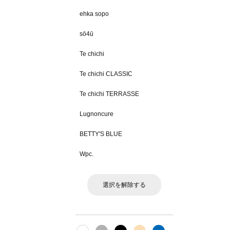
ehka sopo
sō4ū
Te chichi
Te chichi CLASSIC
Te chichi TERRASSE
Lugnoncure
BETTY'S BLUE
Wpc.
選択を解除する