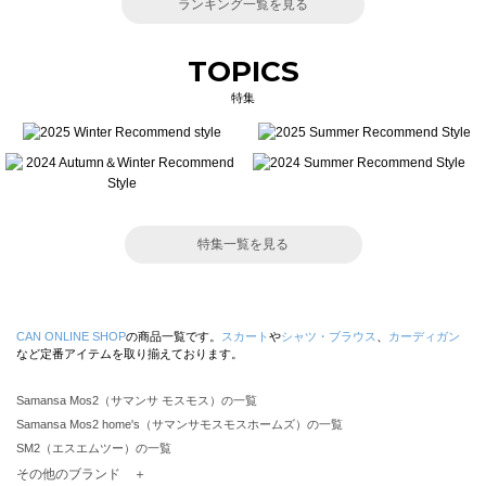
ランキング一覧を見る
TOPICS
特集
特集一覧を見る
CAN ONLINE SHOP
の商品一覧です。
スカート
や
シャツ・ブラウス
、
カーディガン
など定番アイテムを取り揃えております。
Samansa Mos2（サマンサ モスモス）の一覧
Samansa Mos2 home's（サマンサモスモスホームズ）の一覧
SM2（エスエムツー）の一覧
TSUHARU by Samansa Mos2（ツハルバイサマンサモスモス）の一覧
その他のブランド ＋