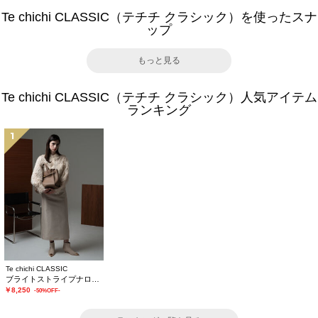
Te chichi CLASSIC（テチチ クラシック）を使ったスナ
ップ
もっと見る
Te chichi CLASSIC（テチチ クラシック）人気アイテム
ランキング
1
Te chichi CLASSIC
ブライトストライプナロースカート《2025winter catalog item》
￥8,250
-50%OFF-