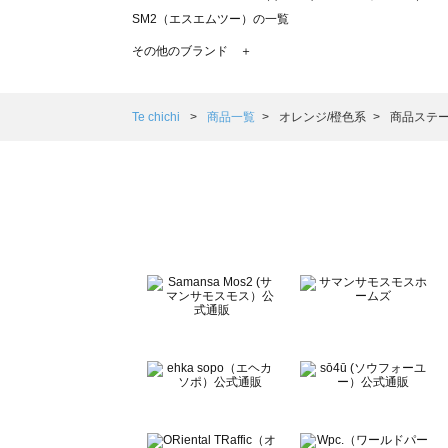
SM2（エスエムツー）の一覧
TSUHARU by Samansa Mos2（ツハルバイサマンサモ
その他のブランド ＋
sm2rhythm（サマンサモスモス リズム）の一覧
Samansa Mos2 blue（サマンサモスモス ブルー）の一覧
Samansa Mos2 Lagom（サマンサモスモス ラーゴム）の
Te chichi
商品一覧
オレンジ/橙色系
商品ステー
ehka sopo（エヘカソポ）の一覧
sō4ū（ソウフォーユー）の一覧
Te chichi（テチチ）の一覧
Te chichi CLASSIC（テチチ クラシック）の一覧
Te chichi TERRASSE（テチチ テラス）の一覧
Lugnoncure（ルノンキュール）の一覧
BETTY'S BLUE（べティーズブルー）の一覧
Wpc.（ワールドパーティー）の一覧