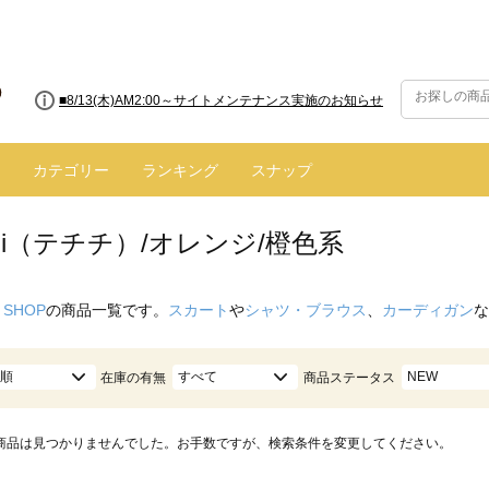
■8/13(木)AM2:00～サイトメンテナンス実施のお知らせ
カテゴリー
ランキング
スナップ
hichi（テチチ）/オレンジ/橙色系
 SHOP
の商品一覧です。
スカート
や
シャツ・ブラウス
、
カーディガン
な
順
すべて
NEW
在庫の有無
商品ステータス
商品は見つかりませんでした。お手数ですが、検索条件を変更してください。