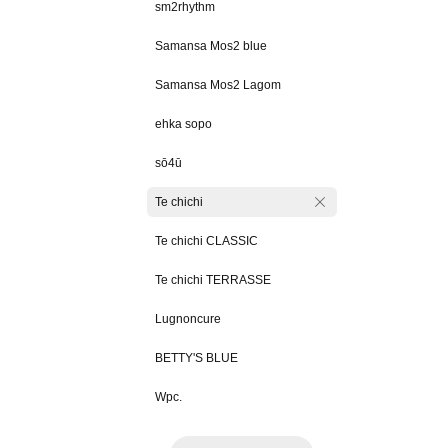
sm2rhythm
Samansa Mos2 blue
Samansa Mos2 Lagom
ehka sopo
sō4ū
Te chichi
Te chichi CLASSIC
Te chichi TERRASSE
Lugnoncure
BETTY'S BLUE
Wpc.