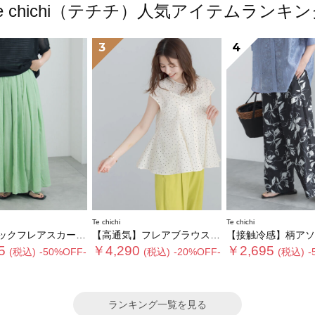
e chichi（テチチ）人気アイテムランキ
3
4
Te chichi
Te chichi
レアスカート(セットアップ可)
【高通気】フレアブラウス（セットアップ可）
【接触冷感】柄アソートイー
5
￥4,290
￥2,695
(税込)
-50%OFF-
(税込)
-20%OFF-
(税込)
-
ランキング一覧を見る