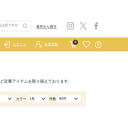
条件から探す
0
ログイン
会員登録
ど定番アイテムを取り揃えております。
1色
80件
カラー
件数