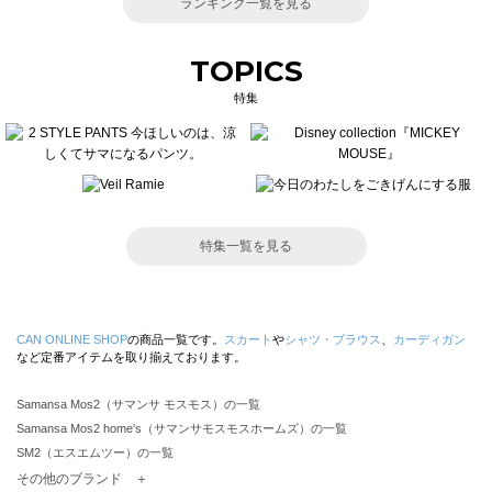
ランキング一覧を見る
TOPICS
特集
特集一覧を見る
CAN ONLINE SHOP
の商品一覧です。
スカート
や
シャツ・ブラウス
、
カーディガン
など定番アイテムを取り揃えております。
Samansa Mos2（サマンサ モスモス）の一覧
Samansa Mos2 home's（サマンサモスモスホームズ）の一覧
SM2（エスエムツー）の一覧
TSUHARU by Samansa Mos2（ツハルバイサマンサモスモス）の一覧
その他のブランド ＋