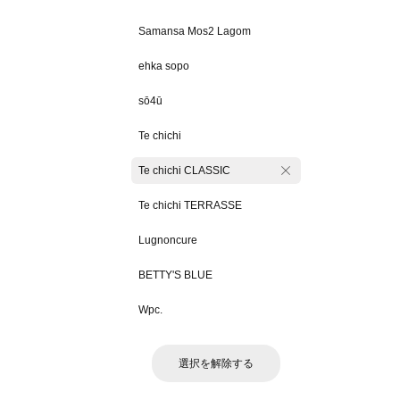
Samansa Mos2 Lagom
ehka sopo
sō4ū
Te chichi
Te chichi CLASSIC
Te chichi TERRASSE
Lugnoncure
BETTY'S BLUE
Wpc.
選択を解除する