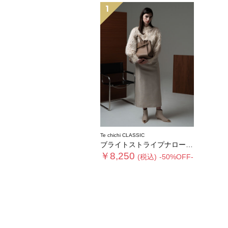
1
Te chichi CLASSIC
ブライトストライプナロースカート《2025winter catalog item》
￥8,250
(税込)
-50%OFF-