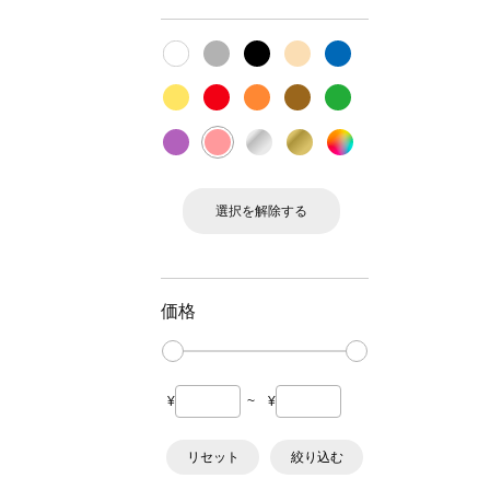
選択を解除する
価格
¥
~
¥
リセット
絞り込む