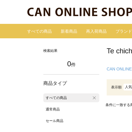
すべての商品
新着商品
再入荷商品
ブランド
Te ch
検索結果
0
件
CAN ONLINE
商品タイプ
人気
表示順
すべての商品
条件に一致する
通常商品
セール商品