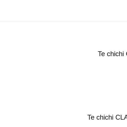
Te ch
Te chic