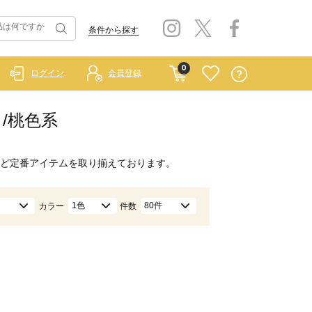
条件から探す
0
ログイン
会員登録
ク/桃色系
ど定番アイテムを取り揃えております。
1色
80件
カラー
件数