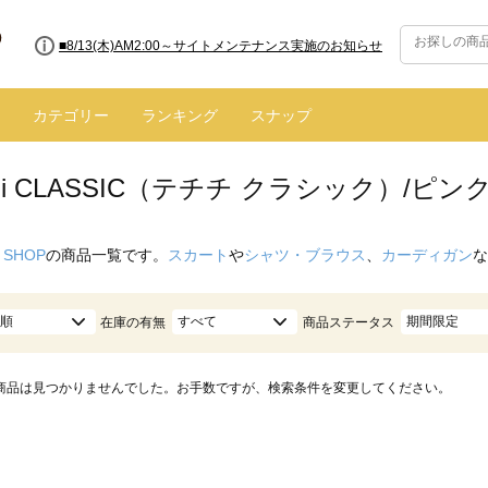
■8/13(木)AM2:00～サイトメンテナンス実施のお知らせ
カテゴリー
ランキング
スナップ
ichi CLASSIC（テチチ クラシック）/ピン
 SHOP
の商品一覧です。
スカート
や
シャツ・ブラウス
、
カーディガン
な
順
すべて
期間限定
在庫の有無
商品ステータス
商品は見つかりませんでした。お手数ですが、検索条件を変更してください。