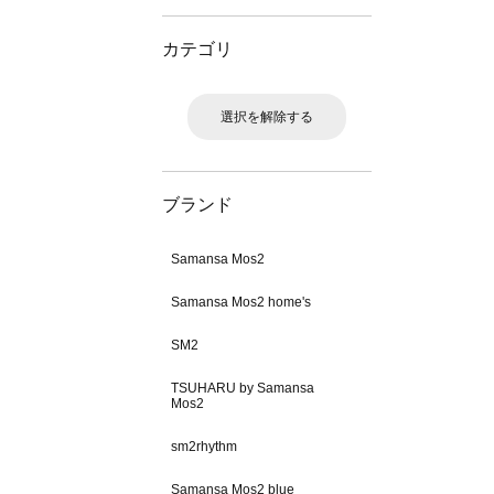
カテゴリ
選択を解除する
ブランド
Samansa Mos2
Samansa Mos2 home's
SM2
TSUHARU by Samansa
Mos2
sm2rhythm
Samansa Mos2 blue