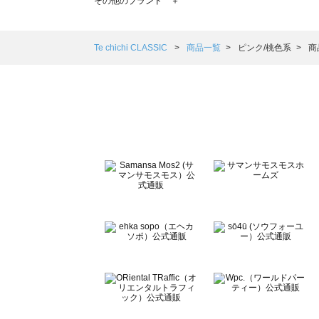
その他のブランド ＋
sm2rhythm（サマンサモスモス リズム）の一覧
Samansa Mos2 blue（サマンサモスモス ブルー）の一覧
Samansa Mos2 Lagom（サマンサモスモス ラーゴム）の
Te chichi CLASSIC
商品一覧
ピンク/桃色系
商
ehka sopo（エヘカソポ）の一覧
sō4ū（ソウフォーユー）の一覧
Te chichi（テチチ）の一覧
Te chichi CLASSIC（テチチ クラシック）の一覧
Te chichi TERRASSE（テチチ テラス）の一覧
Lugnoncure（ルノンキュール）の一覧
BETTY'S BLUE（べティーズブルー）の一覧
Wpc.（ワールドパーティー）の一覧