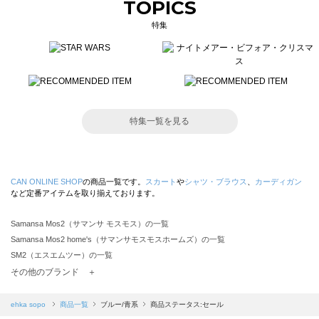
TOPICS
特集
特集一覧を見る
CAN ONLINE SHOP
の商品一覧です。
スカート
や
シャツ・ブラウス
、
カーディガン
など定番アイテムを取り揃えております。
Samansa Mos2（サマンサ モスモス）の一覧
Samansa Mos2 home's（サマンサモスモスホームズ）の一覧
SM2（エスエムツー）の一覧
TSUHARU by Samansa Mos2（ツハルバイサマンサモスモス）の一覧
その他のブランド ＋
sm2rhythm（サマンサモスモス リズム）の一覧
Samansa Mos2 blue（サマンサモスモス ブルー）の一覧
ehka sopo
商品一覧
ブルー/青系
商品ステータス:セール
Samansa Mos2 Lagom（サマンサモスモス ラーゴム）の一覧