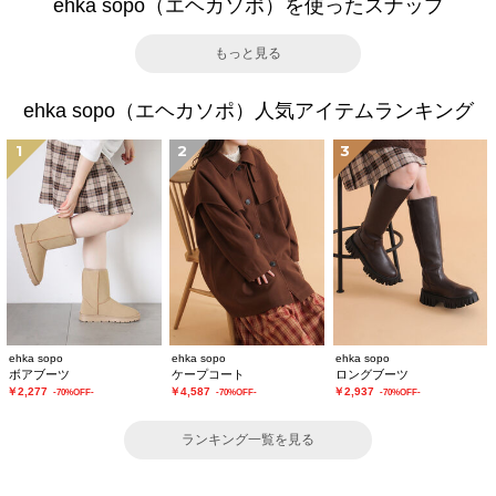
ehka sopo（エヘカソポ）を使ったスナップ
もっと見る
ehka sopo（エヘカソポ）人気アイテムランキング
1
2
3
ehka sopo
ehka sopo
ehka sopo
ボアブーツ
ケープコート
ロングブーツ
￥2,277
￥4,587
￥2,937
-70%OFF-
-70%OFF-
-70%OFF-
ランキング一覧を見る