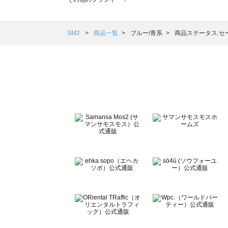
sm2rhythm（サマンサモスモス リズム）の一覧
Samansa Mos2 blue（サマンサモスモス ブルー）の一覧
Samansa Mos2 Lagom（サマンサモスモス ラーゴム）の
SM2
商品一覧
ブルー/青系
商品ステータス:セ
ehka sopo（エヘカソポ）の一覧
sō4ū（ソウフォーユー）の一覧
Te chichi（テチチ）の一覧
Te chichi CLASSIC（テチチ クラシック）の一覧
Te chichi TERRASSE（テチチ テラス）の一覧
Lugnoncure（ルノンキュール）の一覧
BETTY'S BLUE（べティーズブルー）の一覧
Wpc.（ワールドパーティー）の一覧