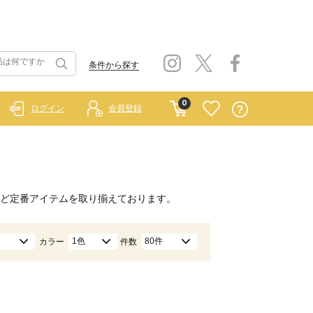
条件から探す
0
ログイン
会員登録
ど定番アイテムを取り揃えております。
1色
80件
カラー
件数