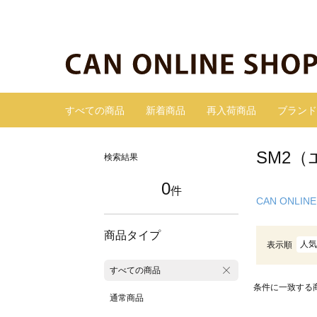
すべての商品
新着商品
再入荷商品
ブランド
SM2（
検索結果
0
件
CAN ONLINE
商品タイプ
人気
表示順
すべての商品
条件に一致する
通常商品