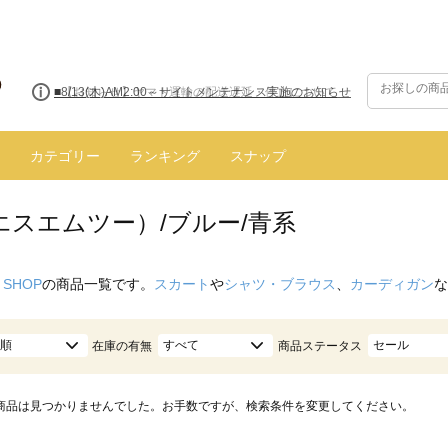
■【お知らせ】ヤマト運輸の配送遅延・停止について
カテゴリー
ランキング
スナップ
エスエムツー）/ブルー/青系
 SHOP
の商品一覧です。
スカート
や
シャツ・ブラウス
、
カーディガン
な
順
すべて
セール
在庫の有無
商品ステータス
商品は見つかりませんでした。お手数ですが、検索条件を変更してください。