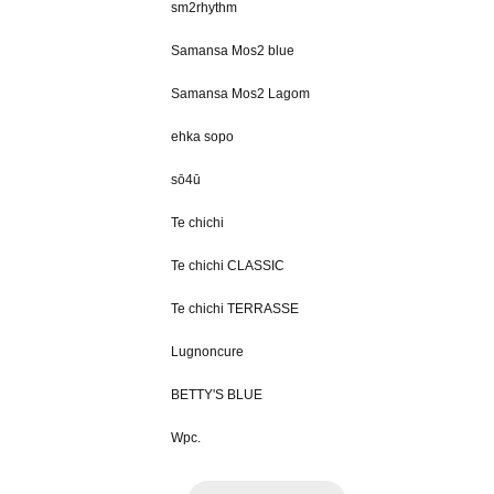
sm2rhythm
Samansa Mos2 blue
Samansa Mos2 Lagom
ehka sopo
sō4ū
Te chichi
Te chichi CLASSIC
Te chichi TERRASSE
Lugnoncure
BETTY'S BLUE
Wpc.