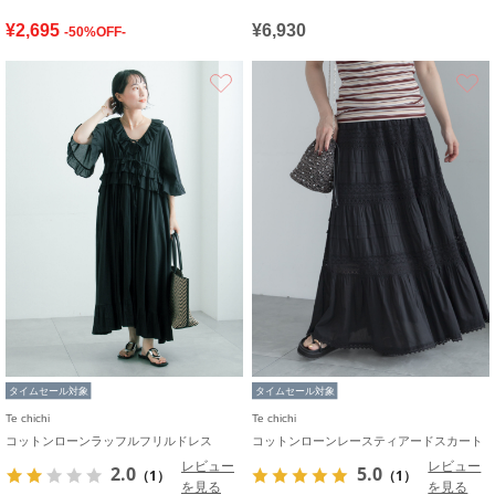
¥2,695
¥6,930
-50%OFF-
お気に入り
タイムセール対象
タイムセール対象
Te chichi
Te chichi
コットンローンラッフルフリルドレス
コットンローンレースティアードスカート
レビュー
レビュー
2.0
5.0
（1）
（1）
を見る
を見る