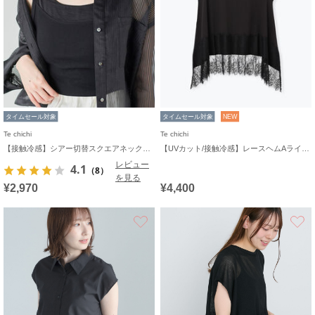
タイムセール対象
タイムセール対象
NEW
Te chichi
Te chichi
【接触冷感】シアー切替スクエアネックタンクトップ《2026 SUMMER LOOK item》
【UVカット/接触冷感】レースヘムAラインタンクトップ
レビュー
4.1
（8）
を見る
¥2,970
¥4,400
お気に入り