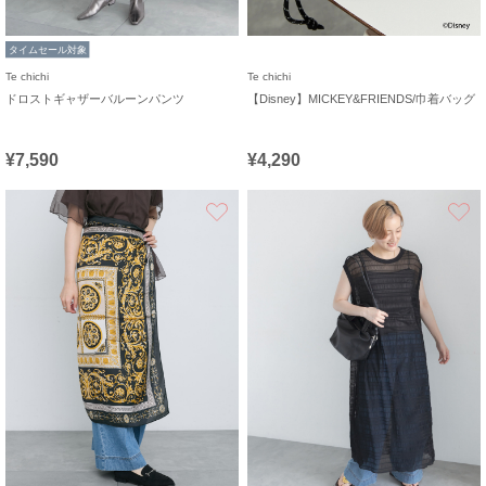
タイムセール対象
Te chichi
Te chichi
ドロストギャザーバルーンパンツ
【Disney】MICKEY&FRIENDS/巾着バッグ
¥7,590
¥4,290
お気に入り