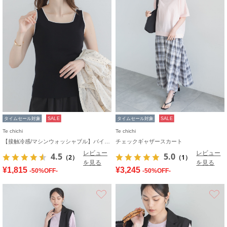
タイムセール対象
SALE
タイムセール対象
SALE
Te chichi
Te chichi
【接触冷感/マシンウォッシャブル】バイカラー2WAYニットタンクトップ
チェックギャザースカート
レビュー
レビュー
4.5
5.0
（2）
（1）
を見る
を見る
¥1,815
¥3,245
-50%OFF-
-50%OFF-
お気に入り