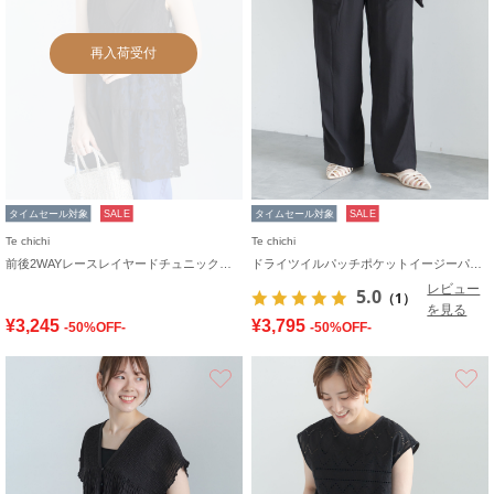
再入荷受付
タイムセール対象
SALE
タイムセール対象
SALE
Te chichi
Te chichi
前後2WAYレースレイヤードチュニックベスト
ドライツイルパッチポケットイージーパンツ
レビュー
5.0
（1）
を見る
¥3,245
¥3,795
-50%OFF-
-50%OFF-
お気に入り