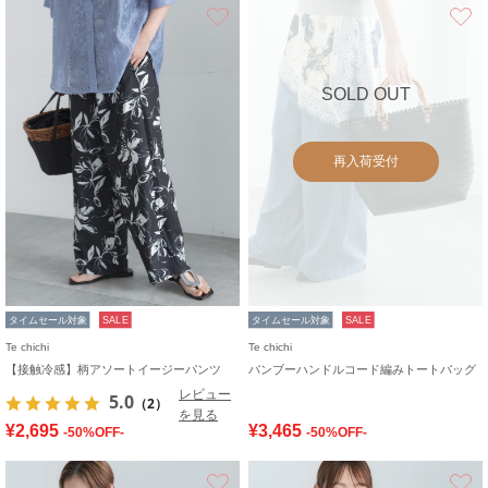
お気に入り
SOLD OUT
再入荷受付
タイムセール対象
SALE
タイムセール対象
SALE
Te chichi
Te chichi
【接触冷感】柄アソートイージーパンツ
バンブーハンドルコード編みトートバッグ
レビュー
5.0
（2）
を見る
¥2,695
¥3,465
-50%OFF-
-50%OFF-
お気に入り