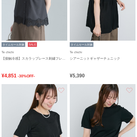
タイムセール対象
SALE
タイムセール対象
Te chichi
Te chichi
【接触冷感】スカラップレース刺繍フレンチシャツ
シアーニットギャザーチュニック
¥4,851
¥5,390
-30%OFF-
お気に入り