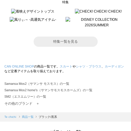
特集
特集一覧を見る
CAN ONLINE SHOP
の商品一覧です。
スカート
や
シャツ・ブラウス
、
カーディガン
など定番アイテムを取り揃えております。
Samansa Mos2（サマンサ モスモス）の一覧
Samansa Mos2 home's（サマンサモスモスホームズ）の一覧
SM2（エスエムツー）の一覧
TSUHARU by Samansa Mos2（ツハルバイサマンサモスモス）の一覧
その他のブランド ＋
sm2rhythm（サマンサモスモス リズム）の一覧
Samansa Mos2 blue（サマンサモスモス ブルー）の一覧
Te chichi
商品一覧
ブラック/黒系
Samansa Mos2 Lagom（サマンサモスモス ラーゴム）の一覧
ehka sopo（エヘカソポ）の一覧