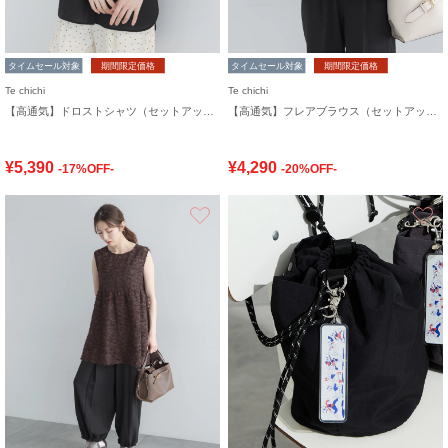
タイムセール対象
期間限定価格
タイムセール対象
期間限定価格
Te chichi
Te chichi
【高通気】ドロストシャツ（セットアップ可）
【高通気】フレアブラウス（セットアップ可）
¥5,390
¥4,290
-17%OFF-
-20%OFF-
お気に入り