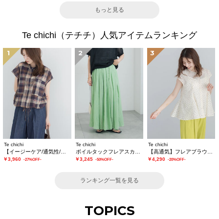
もっと見る
Te chichi（テチチ）人気アイテムランキング
1
2
3
Te chichi
Te chichi
Te chichi
【イージーケア/通気性/マシンウォッシャブル】チェックドロストシャツ
ボイルタックフレアスカート(セットアップ可)
【高通気】フレアブラウス（セットアップ可）
￥3,960
￥3,245
￥4,290
-27%OFF-
-50%OFF-
-20%OFF-
ランキング一覧を見る
TOPICS