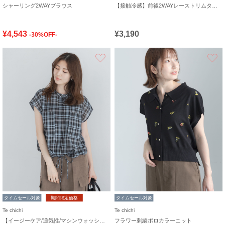
シャーリング2WAYブラウス
【接触冷感】前後2WAYレーストリムタンクトップ
¥4,543
¥3,190
-30%OFF-
お気に入り
タイムセール対象
期間限定価格
タイムセール対象
Te chichi
Te chichi
【イージーケア/通気性/マシンウォッシャブル】チェックドロストシャツ
フラワー刺繍ポロカラーニット