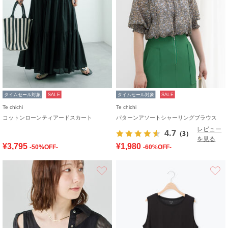
タイムセール対象
SALE
タイムセール対象
SALE
Te chichi
Te chichi
コットンローンティアードスカート
パターンアソートシャーリングブラウス
レビュー
4.7
（3）
を見る
¥3,795
¥1,980
-50%OFF-
-60%OFF-
お気に入り