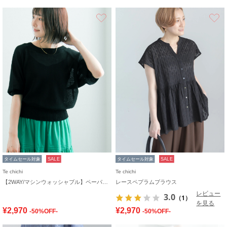
お気に入り
タイムセール対象
SALE
タイムセール対象
SALE
Te chichi
Te chichi
【2WAY/マシンウォッシャブル】ペーパータッチハーフスリーブニット
レースペプラムブラウス
レビュー
3.0
（1）
を見る
¥2,970
¥2,970
-50%OFF-
-50%OFF-