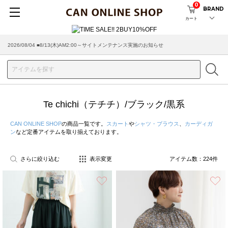
0
BRAND
カート
2026/07/29 ■【お知らせ】ヤマト運輸の配送遅延・停止について
Te chichi（テチチ）/ブラック/黒系
CAN ONLINE SHOP
の商品一覧です。
スカート
や
シャツ・ブラウス
、
カーディガ
ン
など定番アイテムを取り揃えております。
さらに絞り込む
表示変更
アイテム数：
224
件
お気に入り