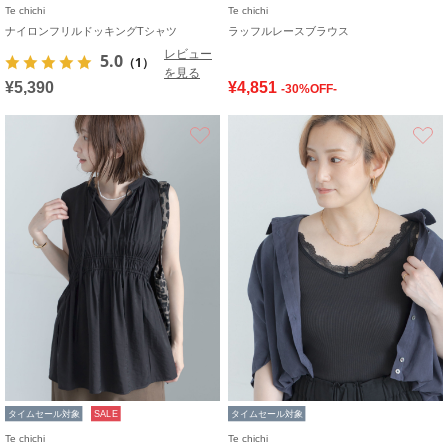
Te chichi
Te chichi
ナイロンフリルドッキングTシャツ
ラッフルレースブラウス
レビュー
5.0
（1）
を見る
¥5,390
¥4,851
-30%OFF-
お気に入り
タイムセール対象
SALE
タイムセール対象
Te chichi
Te chichi