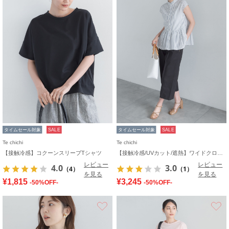
タイムセール対象
SALE
タイムセール対象
SALE
Te chichi
Te chichi
【接触冷感】コクーンスリーブTシャツ
【接触冷感/UVカット/遮熱】ワイドクロップトパンツ
レビュー
レビュー
4.0
3.0
（4）
（1）
を見る
を見る
¥1,815
¥3,245
-50%OFF-
-50%OFF-
お気に入り