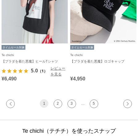
タイムセール対象
タイムセール対象
Te chichi
Te chichi
【プラダを着た悪魔】ヒールTシャツ
【プラダを着た悪魔】ロゴキャップ
レビュー
5.0
（1）
を見る
¥6,490
¥4,950
1
2
3
…
5
Te chichi（テチチ）を使ったスナップ