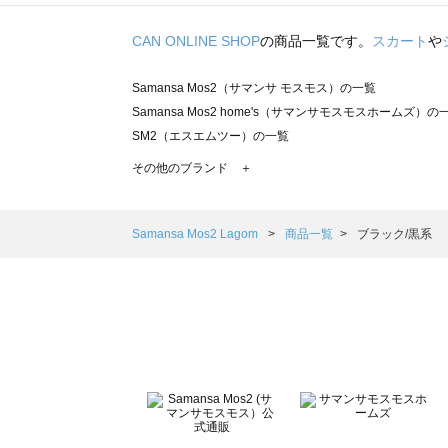
CAN ONLINE SHOP
の商品一覧です。
スカート
や
Samansa Mos2（サマンサ モスモス）の一覧
Samansa Mos2 home's（サマンサモスモスホームズ）の
SM2（エスエムツー）の一覧
TSUHARU by Samansa Mos2（ツハルバイサマンサモ
その他のブランド ＋
sm2rhythm（サマンサモスモス リズム）の一覧
Samansa Mos2 blue（サマンサモスモス ブルー）の一覧
Samansa Mos2 Lagom（サマンサモスモス ラーゴム）の
Samansa Mos2 Lagom
商品一覧
ブラック/黒系
ehka sopo（エヘカソポ）の一覧
sō4ū（ソウフォーユー）の一覧
Te chichi（テチチ）の一覧
Te chichi CLASSIC（テチチ クラシック）の一覧
Te chichi TERRASSE（テチチ テラス）の一覧
Lugnoncure（ルノンキュール）の一覧
BETTY'S BLUE（べティーズブルー）の一覧
Wpc.（ワールドパーティー）の一覧