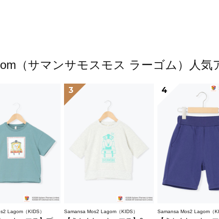
s2 Lagom（サマンサモスモス ラーゴム）
3
4
os2 Lagom（KIDS）
Samansa Mos2 Lagom（KIDS）
Samansa Mos2 Lagom（K