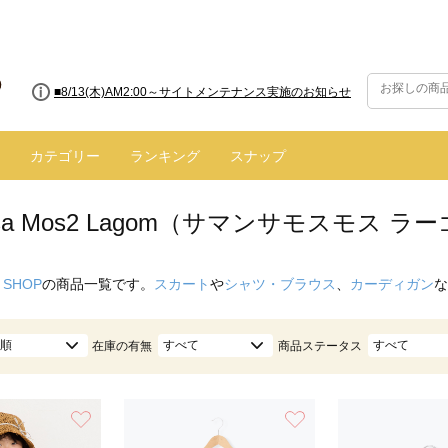
■8/13(木)AM2:00～サイトメンテナンス実施のお知らせ
カテゴリー
ランキング
スナップ
nsa Mos2 Lagom（サマンサモスモス 
 SHOP
の商品一覧です。
スカート
や
シャツ・ブラウス
、
カーディガン
な
順
すべて
すべて
在庫の有無
商品ステータス
お気に入り
お気に入り