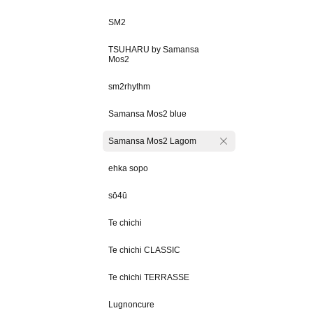
SM2
TSUHARU by Samansa
Mos2
sm2rhythm
Samansa Mos2 blue
Samansa Mos2 Lagom
ehka sopo
sō4ū
Te chichi
Te chichi CLASSIC
Te chichi TERRASSE
Lugnoncure