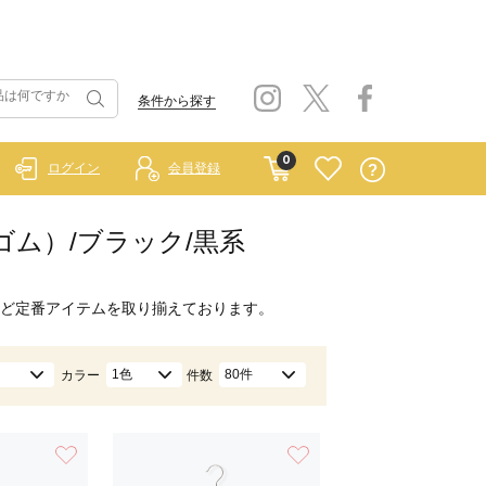
条件から探す
0
ログイン
会員登録
ラーゴム）/ブラック/黒系
ど定番アイテムを取り揃えております。
1色
80件
カラー
件数
お気に入り
お気に入り