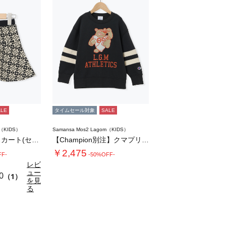
ALE
タイムセール対象
SALE
m（KIDS）
Samansa Mos2 Lagom（KIDS）
花柄ジャカードスカート(セットアップ可)
【Champion別注】クマプリントトレーナ…
￥2,475
FF-
-50%OFF-
レビ
ュー
0
（1）
を見
る