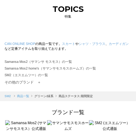
TOPICS
特集
CAN ONLINE SHOP
の商品一覧です。
スカート
や
シャツ・ブラウス
、
カーディガン
など定番アイテムを取り揃えております。
Samansa Mos2（サマンサ モスモス）の一覧
Samansa Mos2 home's（サマンサモスモスホームズ）の一覧
SM2（エスエムツー）の一覧
TSUHARU by Samansa Mos2（ツハルバイサマンサモスモス）の一覧
その他のブランド ＋
sm2rhythm（サマンサモスモス リズム）の一覧
Samansa Mos2 blue（サマンサモスモス ブルー）の一覧
SM2
商品一覧
グリーン/緑系
商品ステータス:期間限定
Samansa Mos2 Lagom（サマンサモスモス ラーゴム）の一覧
ehka sopo（エヘカソポ）の一覧
ブランド一覧
sō4ū（ソウフォーユー）の一覧
Te chichi（テチチ）の一覧
Te chichi CLASSIC（テチチ クラシック）の一覧
Te chichi TERRASSE（テチチ テラス）の一覧