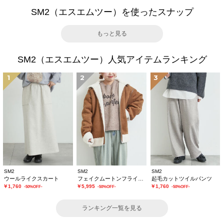
SM2（エスエムツー）を使ったスナップ
もっと見る
SM2（エスエムツー）人気アイテムランキング
1
2
3
SM2
SM2
SM2
ウールライクスカート
フェイクムートンフライトジャケット
起毛カットツイルパンツ
￥1,760
￥5,995
￥1,760
-50%OFF-
-50%OFF-
-50%OFF-
ランキング一覧を見る