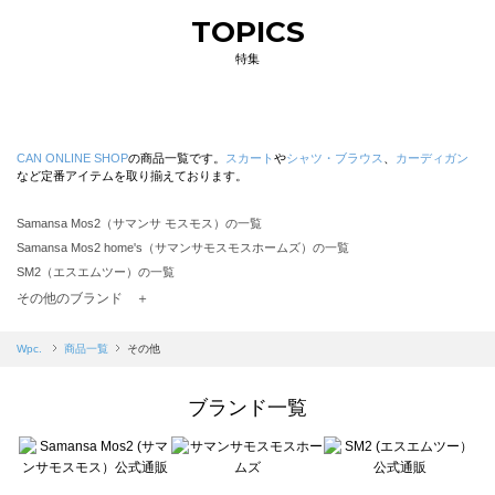
TOPICS
特集
CAN ONLINE SHOP
の商品一覧です。
スカート
や
シャツ・ブラウス
、
カーディガン
など定番アイテムを取り揃えております。
Samansa Mos2（サマンサ モスモス）の一覧
Samansa Mos2 home's（サマンサモスモスホームズ）の一覧
SM2（エスエムツー）の一覧
TSUHARU by Samansa Mos2（ツハルバイサマンサモスモス）の一覧
その他のブランド ＋
sm2rhythm（サマンサモスモス リズム）の一覧
Samansa Mos2 blue（サマンサモスモス ブルー）の一覧
Wpc.
商品一覧
その他
Samansa Mos2 Lagom（サマンサモスモス ラーゴム）の一覧
ehka sopo（エヘカソポ）の一覧
ブランド一覧
sō4ū（ソウフォーユー）の一覧
Te chichi（テチチ）の一覧
Te chichi CLASSIC（テチチ クラシック）の一覧
Te chichi TERRASSE（テチチ テラス）の一覧