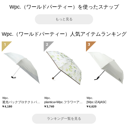
Wpc.（ワールドパーティー）を使ったスナップ
もっと見る
Wpc.（ワールドパーティー）人気アイテムランキング
1
2
3
Wpc.
Wpc.
Wpc.
遮光バックプロテクトパラソル tiny
plantica×Wpc.フラワーアンブレラプラスティックmini
[Wpc.IZA]ASC
￥4,180
￥3,740
￥4,620
ランキング一覧を見る