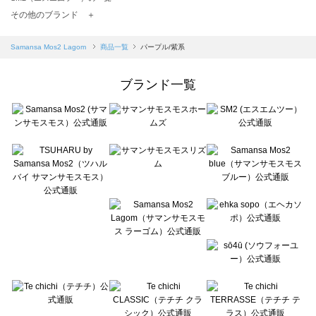
TSUHARU by Samansa Mos2（ツハルバイサマンサモスモス）の一覧
その他のブランド ＋
sm2rhythm（サマンサモスモス リズム）の一覧
Samansa Mos2 blue（サマンサモスモス ブルー）の一覧
Samansa Mos2 Lagom
商品一覧
パープル/紫系
Samansa Mos2 Lagom（サマンサモスモス ラーゴム）の一覧
ehka sopo（エヘカソポ）の一覧
ブランド一覧
sō4ū（ソウフォーユー）の一覧
Te chichi（テチチ）の一覧
Te chichi CLASSIC（テチチ クラシック）の一覧
Te chichi TERRASSE（テチチ テラス）の一覧
Lugnoncure（ルノンキュール）の一覧
BETTY'S BLUE（べティーズブルー）の一覧
Wpc.（ワールドパーティー）の一覧