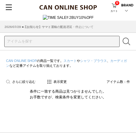
0
BRAND
カート
2026/07/29 ■【お知らせ】ヤマト運輸の配送遅延・停止について
2026/03/18 ■店舗受け取りサービスのご案内
CAN ONLINE SHOP
の商品一覧です。
スカート
や
シャツ・ブラウス
、
カーディガ
ン
など定番アイテムを取り揃えております。
さらに絞り込む
表示変更
アイテム数：
件
条件に一致する商品は見つかりませんでした。
お手数ですが、検索条件を変更してください。